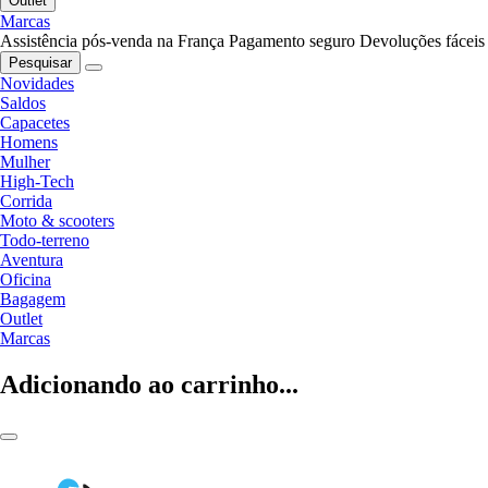
Outlet
Marcas
Assistência pós-venda na França
Pagamento seguro
Devoluções fáceis
Pesquisar
Novidades
Saldos
Capacetes
Homens
Mulher
High-Tech
Corrida
Moto & scooters
Todo-terreno
Aventura
Oficina
Bagagem
Outlet
Marcas
Adicionando ao carrinho...