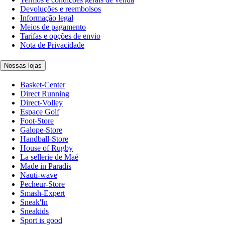
Devoluções e reembolsos
Informação legal
Meios de pagamento
Tarifas e opções de envio
Nota de Privacidade
Nossas lojas
Basket-Center
Direct Running
Direct-Volley
Espace Golf
Foot-Store
Galope-Store
Handball-Store
House of Rugby
La sellerie de Maé
Made in Paradis
Nauti-wave
Pecheur-Store
Smash-Expert
Sneak'In
Sneakids
Sport is good