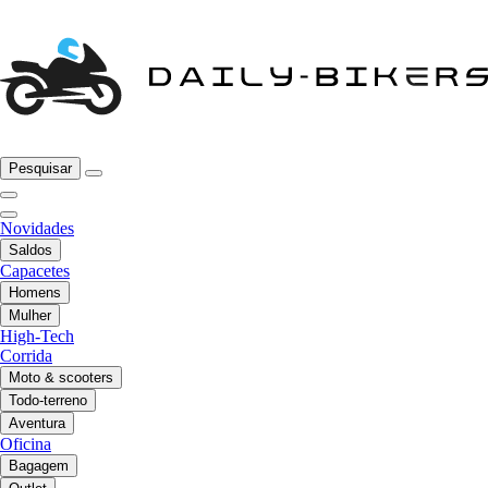
Pesquisar
Novidades
Saldos
Capacetes
Homens
Mulher
High-Tech
Corrida
Moto & scooters
Todo-terreno
Aventura
Oficina
Bagagem