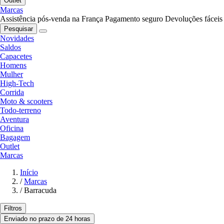
Outlet
Marcas
Assistência pós-venda na França
Pagamento seguro
Devoluções fáceis
Pesquisar
Novidades
Saldos
Capacetes
Homens
Mulher
High-Tech
Corrida
Moto & scooters
Todo-terreno
Aventura
Oficina
Bagagem
Outlet
Marcas
Início
/
Marcas
/
Barracuda
Filtros
Enviado no prazo de 24 horas