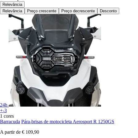
Relevância
Relevância
Preço crescente
Preço decrescente
Desconto
24h
+-3
1 cores
Barracuda
Pára-brisas de motocicleta Aerosport R 1250GS
A partir de
€ 109,90