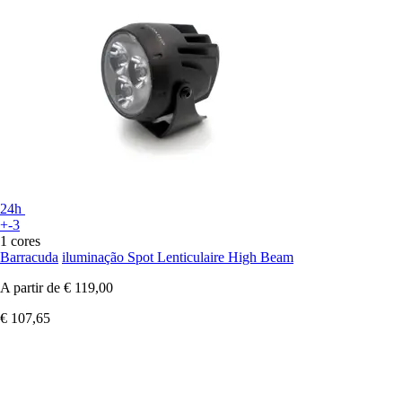
24h
+-3
1 cores
Barracuda
iluminação Spot Lenticulaire High Beam
A partir de
€ 119,00
€ 107,65