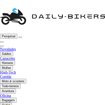
Pesquisar
Novidades
Saldos
Capacetes
Homens
Mulher
High-Tech
Corrida
Moto & scooters
Todo-terreno
Aventura
Oficina
Bagagem