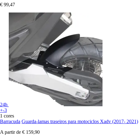
€ 99,47
24h
+-3
1 cores
Barracuda
Guarda-lamas traseiros para motociclos Xadv (2017- 2021)
A partir de
€ 159,90