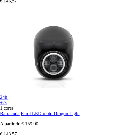
€ 143,57
24h
+-3
1 cores
Barracuda
Farol LED moto Dragon Light
A partir de
€ 159,00
€ 143,57