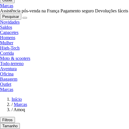
Outlet
Marcas
Assistência pós-venda na França
Pagamento seguro
Devoluções fáceis
Pesquisar
Novidades
Saldos
Capacetes
Homens
Mulher
High-Tech
Corrida
Moto & scooters
Todo-terreno
Aventura
Oficina
Bagagem
Outlet
Marcas
Início
/
Marcas
/
Amoq
Filtros
Tamanho