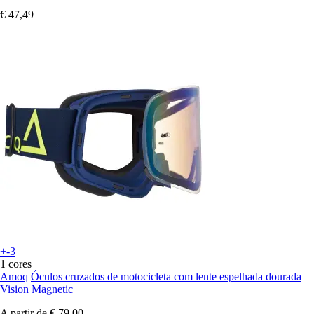
€ 47,49
+-3
1 cores
Amoq
Óculos cruzados de motocicleta com lente espelhada dourada
Vision Magnetic
A partir de
€ 79,00