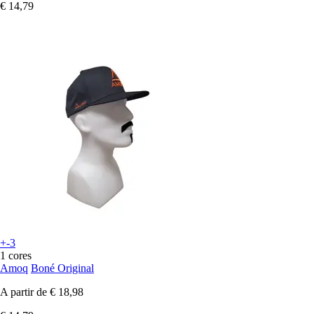
€ 14,79
+-3
1 cores
Amoq
Boné Original
A partir de
€ 18,98