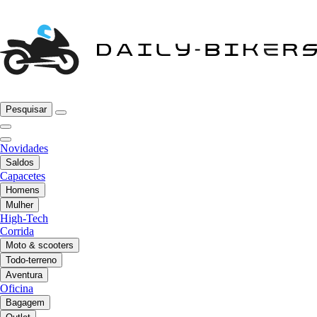
Pesquisar
Novidades
Saldos
Capacetes
Homens
Mulher
High-Tech
Corrida
Moto & scooters
Todo-terreno
Aventura
Oficina
Bagagem