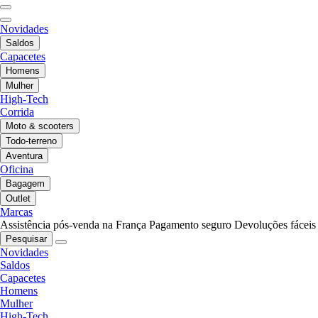
Novidades
Saldos
Capacetes
Homens
Mulher
High-Tech
Corrida
Moto & scooters
Todo-terreno
Aventura
Oficina
Bagagem
Outlet
Marcas
Assistência pós-venda na França
Pagamento seguro
Devoluções fáceis
Pesquisar
Novidades
Saldos
Capacetes
Homens
Mulher
High-Tech