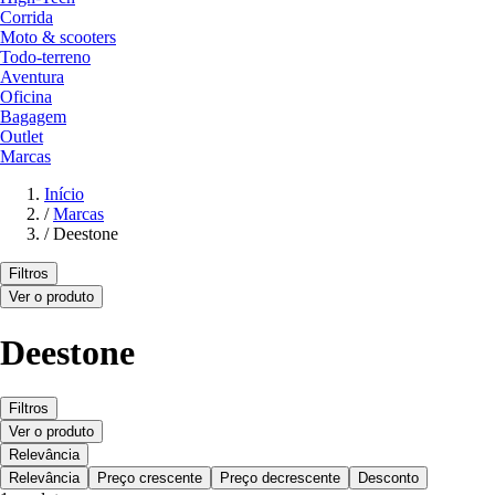
Corrida
Moto & scooters
Todo-terreno
Aventura
Oficina
Bagagem
Outlet
Marcas
Início
/
Marcas
/
Deestone
Filtros
Ver o produto
Deestone
Filtros
Ver o produto
Relevância
Relevância
Preço crescente
Preço decrescente
Desconto