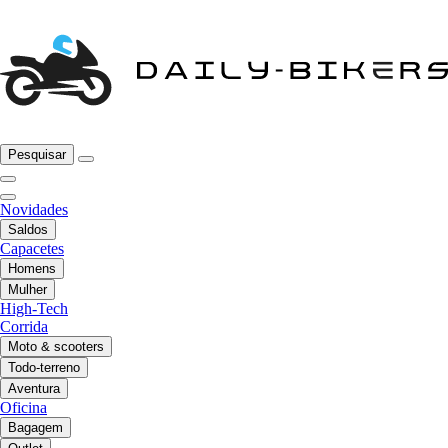
Pesquisar
Novidades
Saldos
Capacetes
Homens
Mulher
High-Tech
Corrida
Moto & scooters
Todo-terreno
Aventura
Oficina
Bagagem