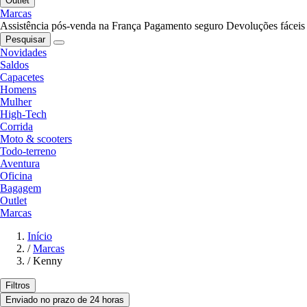
Outlet
Marcas
Assistência pós-venda na França
Pagamento seguro
Devoluções fáceis
Pesquisar
Novidades
Saldos
Capacetes
Homens
Mulher
High-Tech
Corrida
Moto & scooters
Todo-terreno
Aventura
Oficina
Bagagem
Outlet
Marcas
Início
/
Marcas
/
Kenny
Filtros
Enviado no prazo de 24 horas