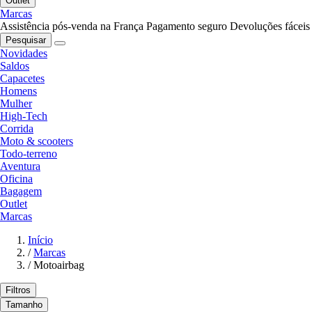
Outlet
Marcas
Assistência pós-venda na França
Pagamento seguro
Devoluções fáceis
Pesquisar
Novidades
Saldos
Capacetes
Homens
Mulher
High-Tech
Corrida
Moto & scooters
Todo-terreno
Aventura
Oficina
Bagagem
Outlet
Marcas
Início
/
Marcas
/
Motoairbag
Filtros
Tamanho