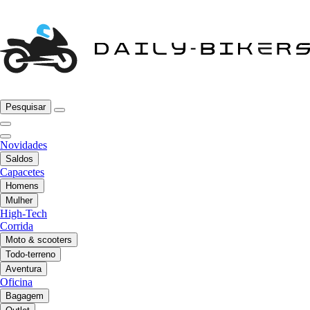
Pesquisar
Novidades
Saldos
Capacetes
Homens
Mulher
High-Tech
Corrida
Moto & scooters
Todo-terreno
Aventura
Oficina
Bagagem