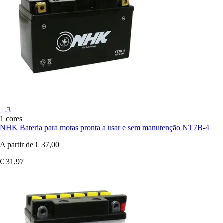
+-3
1 cores
NHK
Bateria para motas pronta a usar e sem manutenção NT7B-4
A partir de
€ 37,00
€ 31,97