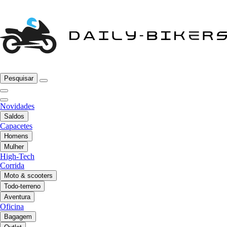
Pesquisar
Novidades
Saldos
Capacetes
Homens
Mulher
High-Tech
Corrida
Moto & scooters
Todo-terreno
Aventura
Oficina
Bagagem