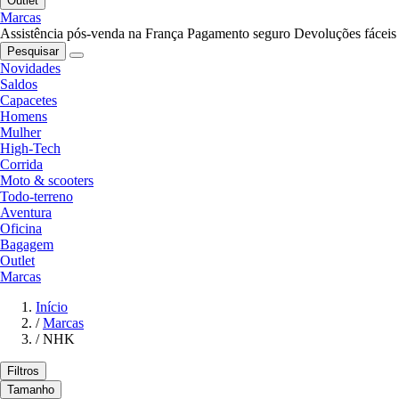
Outlet
Marcas
Assistência pós-venda na França
Pagamento seguro
Devoluções fáceis
Pesquisar
Novidades
Saldos
Capacetes
Homens
Mulher
High-Tech
Corrida
Moto & scooters
Todo-terreno
Aventura
Oficina
Bagagem
Outlet
Marcas
Início
/
Marcas
/
NHK
Filtros
Tamanho