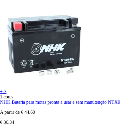
+-3
1 cores
NHK
Bateria para motas pronta a usar e sem manutenção NTX9
A partir de
€ 44,60
€ 36,34