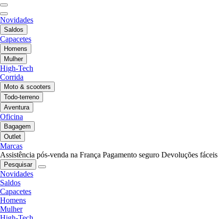
Novidades
Saldos
Capacetes
Homens
Mulher
High-Tech
Corrida
Moto & scooters
Todo-terreno
Aventura
Oficina
Bagagem
Outlet
Marcas
Assistência pós-venda na França
Pagamento seguro
Devoluções fáceis
Pesquisar
Novidades
Saldos
Capacetes
Homens
Mulher
High-Tech