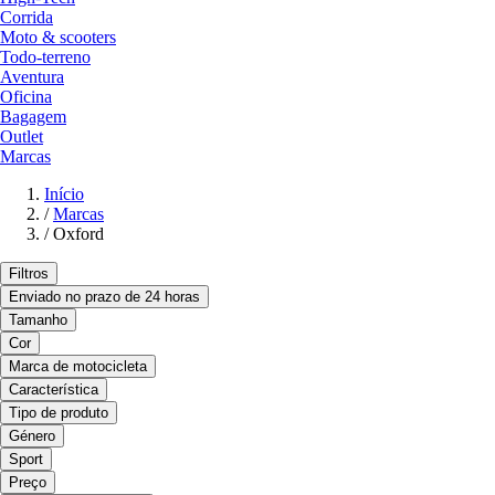
Corrida
Moto & scooters
Todo-terreno
Aventura
Oficina
Bagagem
Outlet
Marcas
Início
/
Marcas
/
Oxford
Filtros
Enviado no prazo de 24 horas
Tamanho
Cor
Marca de motocicleta
Característica
Tipo de produto
Género
Sport
Preço