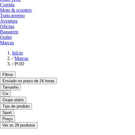
Corrida
Moto & scooters
Todo-terreno
Aventura
Oficina
Bagagem
Outlet
Marcas
Início
/
Marcas
/
POD
Filtros
Enviado no prazo de 24 horas
Tamanho
Cor
Grupo etário
Tipo de produto
Sport
Preço
Ver os 29 produtos