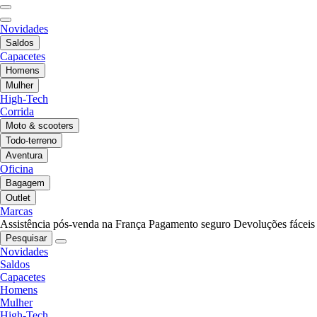
Novidades
Saldos
Capacetes
Homens
Mulher
High-Tech
Corrida
Moto & scooters
Todo-terreno
Aventura
Oficina
Bagagem
Outlet
Marcas
Assistência pós-venda na França
Pagamento seguro
Devoluções fáceis
Pesquisar
Novidades
Saldos
Capacetes
Homens
Mulher
High-Tech