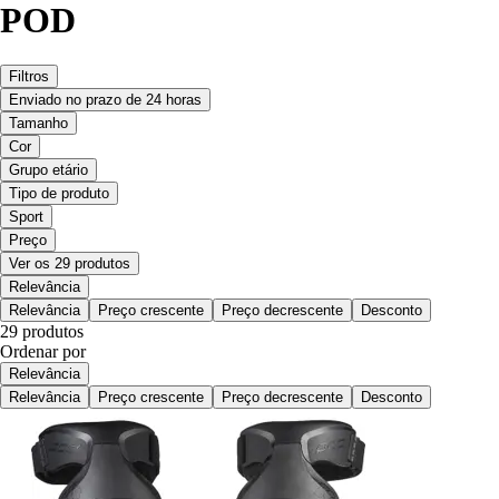
POD
Filtros
Enviado no prazo de 24 horas
Tamanho
Cor
Grupo etário
Tipo de produto
Sport
Preço
Ver os 29 produtos
Relevância
Relevância
Preço crescente
Preço decrescente
Desconto
29 produtos
Ordenar por
Relevância
Relevância
Preço crescente
Preço decrescente
Desconto