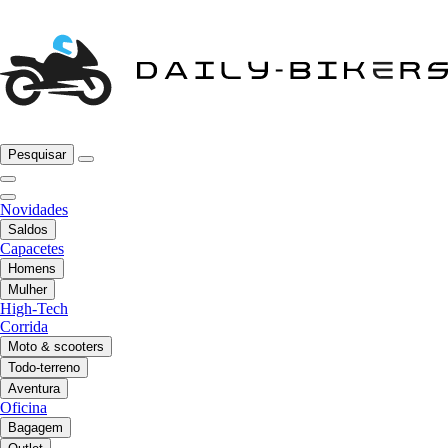
Pesquisar
Novidades
Saldos
Capacetes
Homens
Mulher
High-Tech
Corrida
Moto & scooters
Todo-terreno
Aventura
Oficina
Bagagem