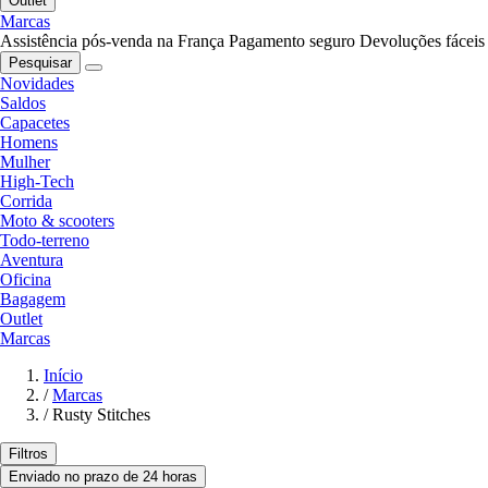
Outlet
Marcas
Assistência pós-venda na França
Pagamento seguro
Devoluções fáceis
Pesquisar
Novidades
Saldos
Capacetes
Homens
Mulher
High-Tech
Corrida
Moto & scooters
Todo-terreno
Aventura
Oficina
Bagagem
Outlet
Marcas
Início
/
Marcas
/
Rusty Stitches
Filtros
Enviado no prazo de 24 horas