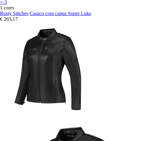
+-3
1 cores
Rusty Stitches
Casaco com capuz Super Luke
€ 265,17