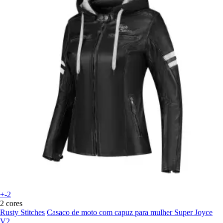
+-2
2 cores
Rusty Stitches
Casaco de moto com capuz para mulher Super Joyce
V2