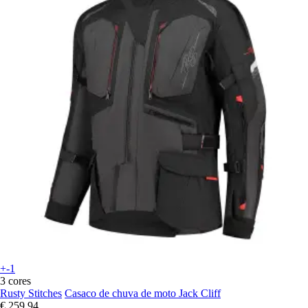
+-1
3 cores
Rusty Stitches
Casaco de chuva de moto Jack Cliff
€ 259,94