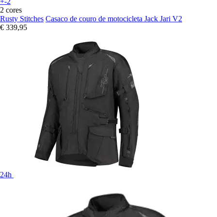
+-2
2 cores
Rusty Stitches
Casaco de couro de motocicleta Jack Jari V2
€ 339,95
24h