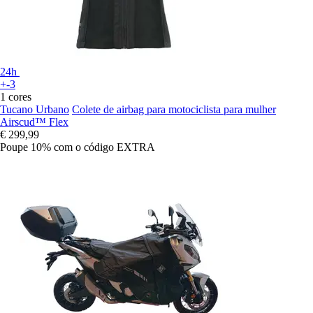
24h
+-3
1 cores
Tucano Urbano
Colete de airbag para motociclista para mulher
Airscud™ Flex
€ 299,99
Poupe 10%
com o código
EXTRA