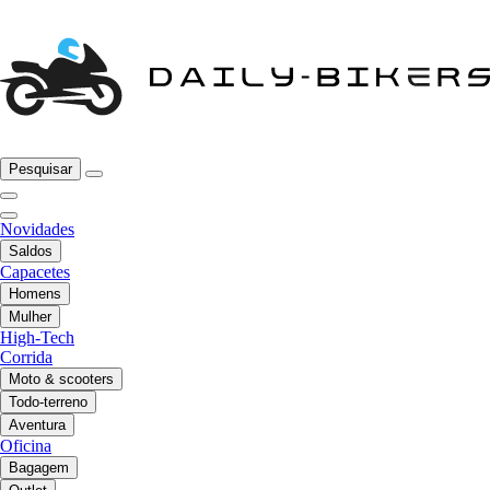
Pesquisar
Novidades
Saldos
Capacetes
Homens
Mulher
High-Tech
Corrida
Moto & scooters
Todo-terreno
Aventura
Oficina
Bagagem