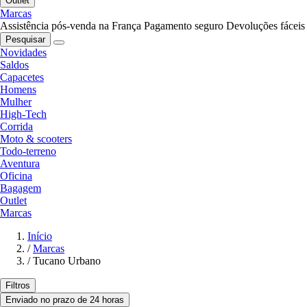
Outlet
Marcas
Assistência pós-venda na França
Pagamento seguro
Devoluções fáceis
Pesquisar
Novidades
Saldos
Capacetes
Homens
Mulher
High-Tech
Corrida
Moto & scooters
Todo-terreno
Aventura
Oficina
Bagagem
Outlet
Marcas
Início
/
Marcas
/
Tucano Urbano
Filtros
Enviado no prazo de 24 horas