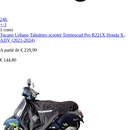
24h
+-3
1 cores
Tucano Urbano
Tabuleiro scooter Termoscud Pro R221X Honda X-
ADV (2021-2024)
A partir de
€ 229,99
€ 144,80