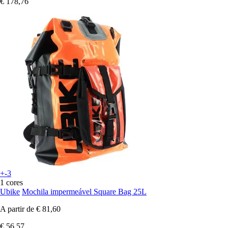
€ 178,76
+-3
1 cores
Ubike
Mochila impermeável Square Bag 25L
A partir de
€ 81,60
€ 56,57