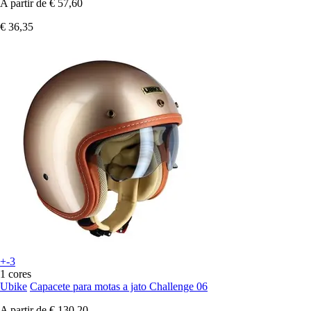
A partir de
€ 57,60
€ 36,35
+-3
1 cores
Ubike
Capacete para motas a jato Challenge 06
A partir de
€ 130,20