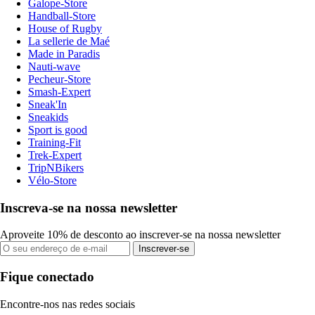
Galope-Store
Handball-Store
House of Rugby
La sellerie de Maé
Made in Paradis
Nauti-wave
Pecheur-Store
Smash-Expert
Sneak'In
Sneakids
Sport is good
Training-Fit
Trek-Expert
TripNBikers
Vélo-Store
Inscreva-se na nossa newsletter
Aproveite 10% de desconto ao inscrever-se na nossa newsletter
Inscrever-se
Fique conectado
Encontre-nos nas redes sociais