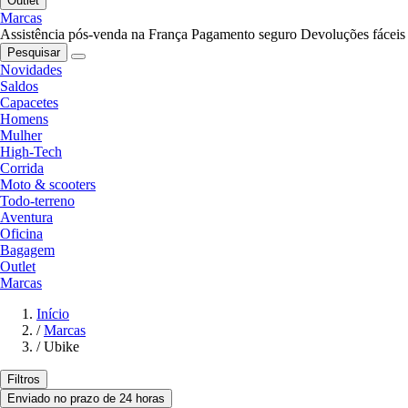
Outlet
Marcas
Assistência pós-venda na França
Pagamento seguro
Devoluções fáceis
Pesquisar
Novidades
Saldos
Capacetes
Homens
Mulher
High-Tech
Corrida
Moto & scooters
Todo-terreno
Aventura
Oficina
Bagagem
Outlet
Marcas
Início
/
Marcas
/
Ubike
Filtros
Enviado no prazo de 24 horas