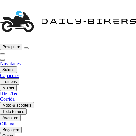
Pesquisar
Novidades
Saldos
Capacetes
Homens
Mulher
High-Tech
Corrida
Moto & scooters
Todo-terreno
Aventura
Oficina
Bagagem