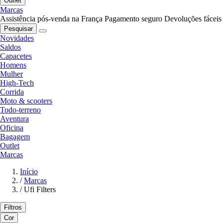
Outlet
Marcas
Assistência pós-venda na França
Pagamento seguro
Devoluções fáceis
Pesquisar
Novidades
Saldos
Capacetes
Homens
Mulher
High-Tech
Corrida
Moto & scooters
Todo-terreno
Aventura
Oficina
Bagagem
Outlet
Marcas
Início
/
Marcas
/
Ufi Filters
Filtros
Cor