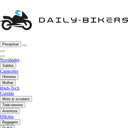
Pesquisar
Novidades
Saldos
Capacetes
Homens
Mulher
High-Tech
Corrida
Moto & scooters
Todo-terreno
Aventura
Oficina
Bagagem