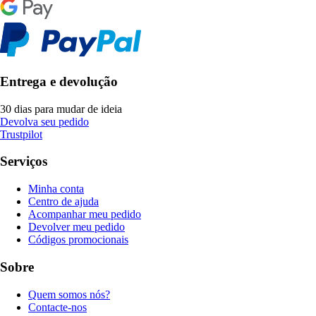
Entrega e devolução
30 dias para mudar de ideia
Devolva seu pedido
Trustpilot
Serviços
Minha conta
Centro de ajuda
Acompanhar meu pedido
Devolver meu pedido
Códigos promocionais
Sobre
Quem somos nós?
Contacte-nos