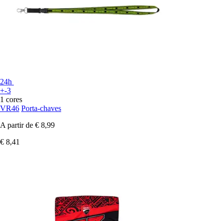
24h
+-3
1 cores
VR46
Porta-chaves
A partir de
€ 8,99
€ 8,41