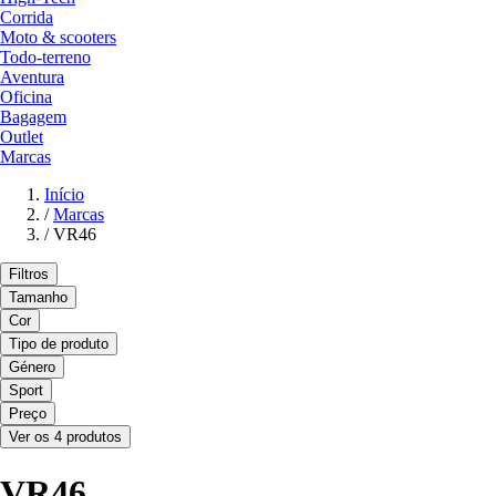
Corrida
Moto & scooters
Todo-terreno
Aventura
Oficina
Bagagem
Outlet
Marcas
Início
/
Marcas
/
VR46
Filtros
Tamanho
Cor
Tipo de produto
Género
Sport
Preço
Ver os 4 produtos
VR46