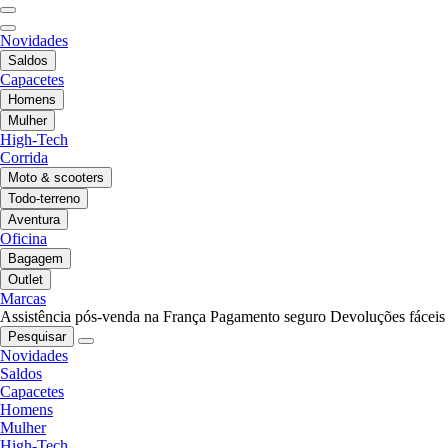
Novidades
Saldos
Capacetes
Homens
Mulher
High-Tech
Corrida
Moto & scooters
Todo-terreno
Aventura
Oficina
Bagagem
Outlet
Marcas
Assistência pós-venda na França
Pagamento seguro
Devoluções fáceis
Pesquisar
Novidades
Saldos
Capacetes
Homens
Mulher
High-Tech