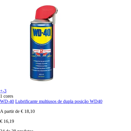
+-3
1 cores
WD-40
Lubrificante multiusos de dupla posição WD40
A partir de
€ 18,10
€ 16,19