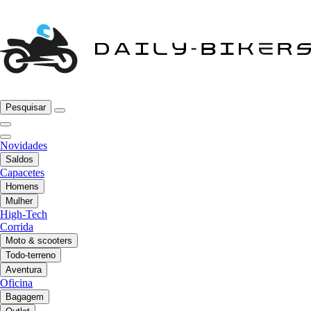
Pesquisar
Novidades
Saldos
Capacetes
Homens
Mulher
High-Tech
Corrida
Moto & scooters
Todo-terreno
Aventura
Oficina
Bagagem