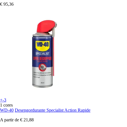
€ 95,36
+-3
1 cores
WD-40
Desengordurante Specialist Action Rapide
A partir de
€ 21,88