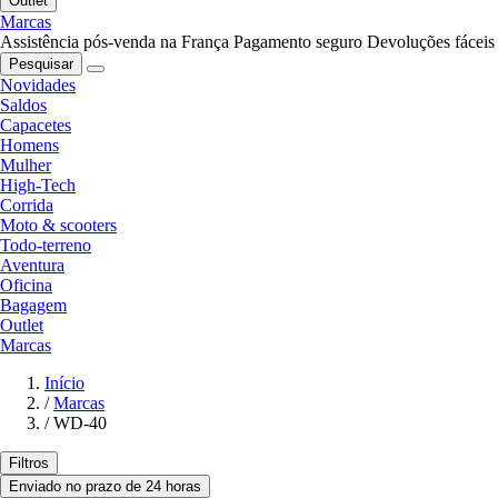
Outlet
Marcas
Assistência pós-venda na França
Pagamento seguro
Devoluções fáceis
Pesquisar
Novidades
Saldos
Capacetes
Homens
Mulher
High-Tech
Corrida
Moto & scooters
Todo-terreno
Aventura
Oficina
Bagagem
Outlet
Marcas
Início
/
Marcas
/
WD-40
Filtros
Enviado no prazo de 24 horas