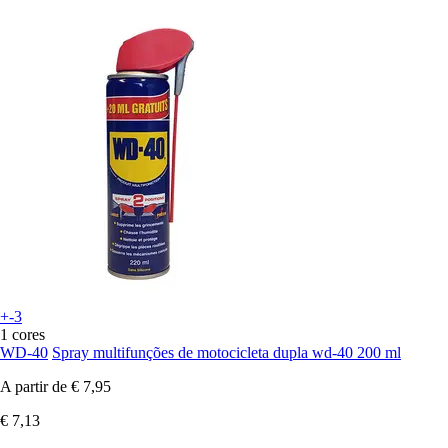
+-3
1 cores
WD-40
Spray multifunções de motocicleta dupla wd-40 200 ml
A partir de
€ 7,95
€ 7,13