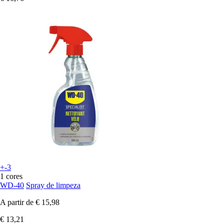
+-3
1 cores
WD-40
Spray de limpeza
A partir de
€ 15,98
€ 13,21