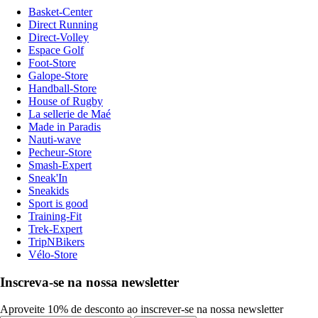
Basket-Center
Direct Running
Direct-Volley
Espace Golf
Foot-Store
Galope-Store
Handball-Store
House of Rugby
La sellerie de Maé
Made in Paradis
Nauti-wave
Pecheur-Store
Smash-Expert
Sneak'In
Sneakids
Sport is good
Training-Fit
Trek-Expert
TripNBikers
Vélo-Store
Inscreva-se na nossa newsletter
Aproveite 10% de desconto ao inscrever-se na nossa newsletter