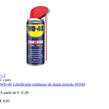
+-3
1 cores
WD-40
Lubrificante multiusos de dupla posição WD40
A partir de
€ 11,00
€ 8,85