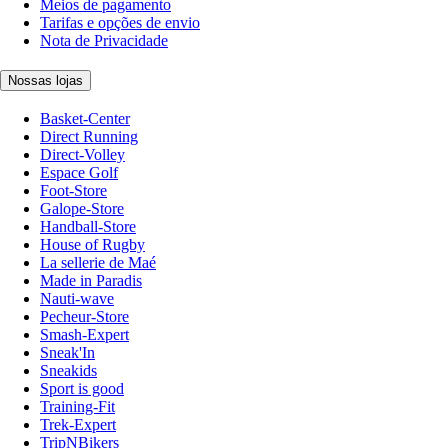
Meios de pagamento
Tarifas e opções de envio
Nota de Privacidade
Nossas lojas
Basket-Center
Direct Running
Direct-Volley
Espace Golf
Foot-Store
Galope-Store
Handball-Store
House of Rugby
La sellerie de Maé
Made in Paradis
Nauti-wave
Pecheur-Store
Smash-Expert
Sneak'In
Sneakids
Sport is good
Training-Fit
Trek-Expert
TripNBikers