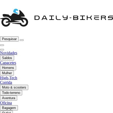
Pesquisar
Novidades
Saldos
Capacetes
Homens
Mulher
High-Tech
Corrida
Moto & scooters
Todo-terreno
Aventura
Oficina
Bagagem