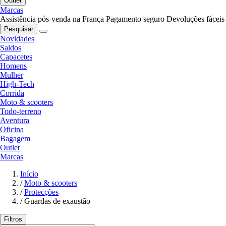
Outlet
Marcas
Assistência pós-venda na França
Pagamento seguro
Devoluções fáceis
Pesquisar
Novidades
Saldos
Capacetes
Homens
Mulher
High-Tech
Corrida
Moto & scooters
Todo-terreno
Aventura
Oficina
Bagagem
Outlet
Marcas
Início
/
Moto & scooters
/
Protecções
/
Guardas de exaustão
Filtros