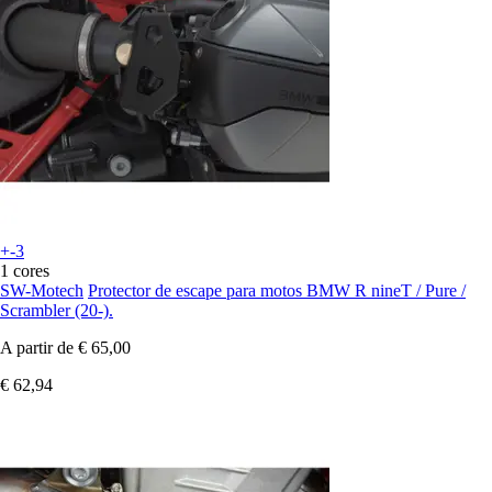
+-3
1 cores
SW-Motech
Protector de escape para motos BMW R nineT / Pure /
Scrambler (20-).
A partir de
€ 65,00
€ 62,94