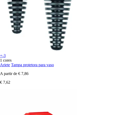
+-3
1 cores
Ariete
Tampa protetora para vaso
A partir de
€ 7,86
€ 7,62