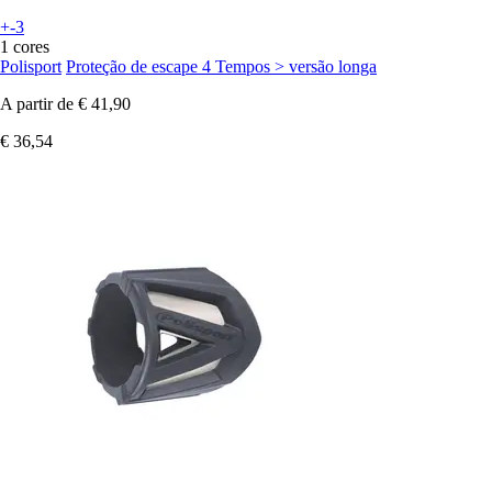
+-3
1 cores
Polisport
Proteção de escape 4 Tempos > versão longa
A partir de
€ 41,90
€ 36,54