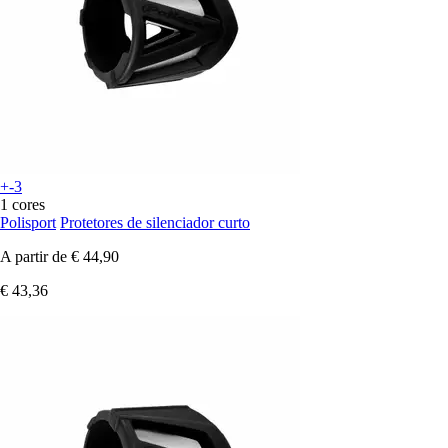
+-3
1 cores
Polisport
Protetores de silenciador curto
A partir de
€ 44,90
€ 43,36