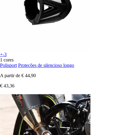
+-3
1 cores
Polisport
Proteções de silencioso longo
A partir de
€ 44,90
€ 43,36