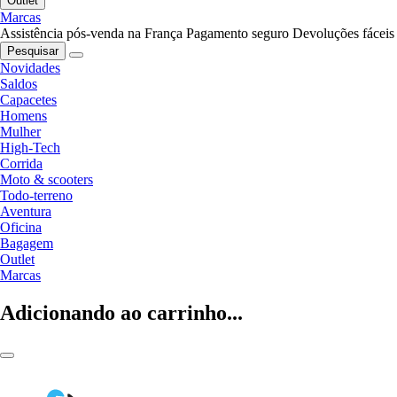
Outlet
Marcas
Assistência pós-venda na França
Pagamento seguro
Devoluções fáceis
Pesquisar
Novidades
Saldos
Capacetes
Homens
Mulher
High-Tech
Corrida
Moto & scooters
Todo-terreno
Aventura
Oficina
Bagagem
Outlet
Marcas
Adicionando ao carrinho...