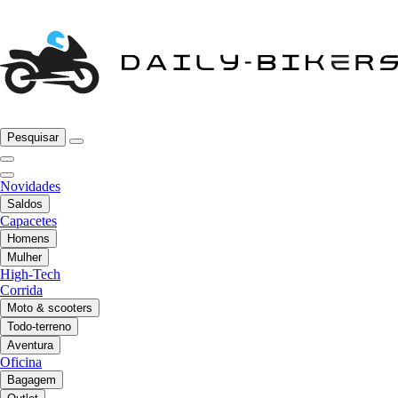
Pesquisar
Novidades
Saldos
Capacetes
Homens
Mulher
High-Tech
Corrida
Moto & scooters
Todo-terreno
Aventura
Oficina
Bagagem