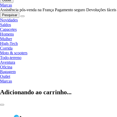
Outlet
Marcas
Assistência pós-venda na França
Pagamento seguro
Devoluções fáceis
Pesquisar
Novidades
Saldos
Capacetes
Homens
Mulher
High-Tech
Corrida
Moto & scooters
Todo-terreno
Aventura
Oficina
Bagagem
Outlet
Marcas
Adicionando ao carrinho...