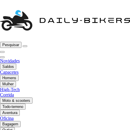
Pesquisar
Novidades
Saldos
Capacetes
Homens
Mulher
High-Tech
Corrida
Moto & scooters
Todo-terreno
Aventura
Oficina
Bagagem