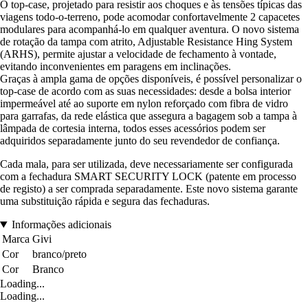
O top-case, projetado para resistir aos choques e às tensões típicas das
viagens todo-o-terreno, pode acomodar confortavelmente 2 capacetes
modulares para acompanhá-lo em qualquer aventura. O novo sistema
de rotação da tampa com atrito, Adjustable Resistance Hing System
(ARHS), permite ajustar a velocidade de fechamento à vontade,
evitando inconvenientes em paragens em inclinações.
Graças à ampla gama de opções disponíveis, é possível personalizar o
top-case de acordo com as suas necessidades: desde a bolsa interior
impermeável até ao suporte em nylon reforçado com fibra de vidro
para garrafas, da rede elástica que assegura a bagagem sob a tampa à
lâmpada de cortesia interna, todos esses acessórios podem ser
adquiridos separadamente junto do seu revendedor de confiança.
Cada mala, para ser utilizada, deve necessariamente ser configurada
com a fechadura SMART SECURITY LOCK (patente em processo
de registo) a ser comprada separadamente. Este novo sistema garante
uma substituição rápida e segura das fechaduras.
Informações adicionais
Marca
Givi
Cor
branco/preto
Cor
Branco
Loading...
Loading...