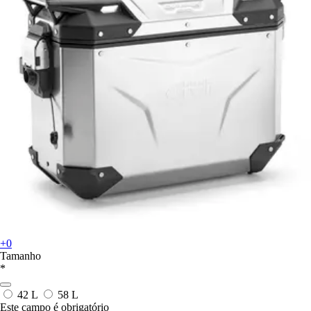
+0
Tamanho
*
42 L
58 L
Este campo é obrigatório