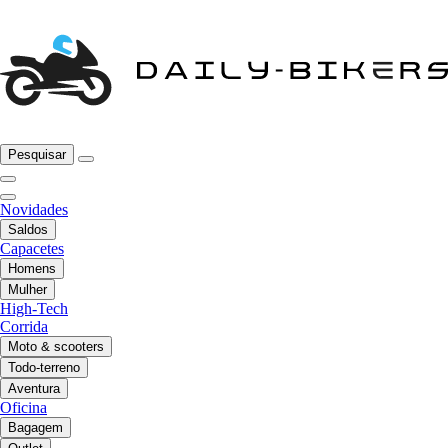
Pesquisar
Novidades
Saldos
Capacetes
Homens
Mulher
High-Tech
Corrida
Moto & scooters
Todo-terreno
Aventura
Oficina
Bagagem