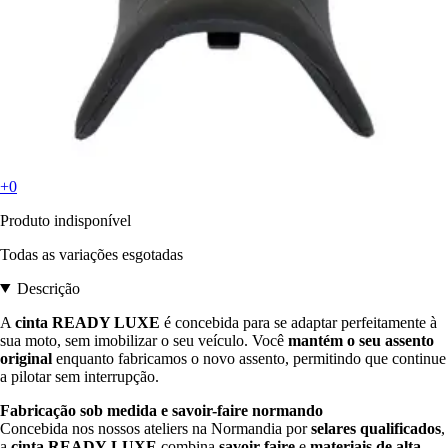
+0
Produto indisponível
Todas as variações esgotadas
Descrição
A
cinta READY LUXE
é concebida para se adaptar perfeitamente à
sua moto, sem imobilizar o seu veículo. Você
mantém o seu assento
original
enquanto fabricamos o novo assento, permitindo que continue
a pilotar sem interrupção.
Fabricação sob medida e savoir-faire normando
Concebida nos nossos ateliers na Normandia por
selares qualificados
,
a
cinta READY
LUXE
combina
savoir-faire
e
materiais de alta