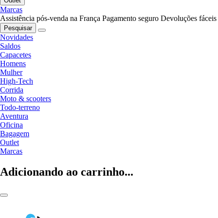
Outlet
Marcas
Assistência pós-venda na França
Pagamento seguro
Devoluções fáceis
Pesquisar
Novidades
Saldos
Capacetes
Homens
Mulher
High-Tech
Corrida
Moto & scooters
Todo-terreno
Aventura
Oficina
Bagagem
Outlet
Marcas
Adicionando ao carrinho...