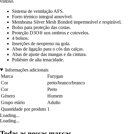
vistoso.
Sistema de ventilação AFS.
Forro térmico integral amovível.
Membrana Silver Mesh Bonded impermeável e respirável.
Bolso para proteção das costas.
Proteção D3O® nos ombros e cotovelos.
4 bolsos.
Inserções de neopreno na gola.
Abas de ligação para o cós das calças.
Abas de ajuste das mangas e da cintura.
Poliéster de alta tenacidade.
Informações adicionais
Marca
Furygan
Cor
preto/branco/branco
Cor
Preto
Género
Homem
Grupo etário
Adulto
Quantidade por produto
1
Loading...
Loading...
Todas as nossas marcas