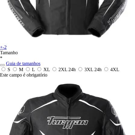
+-2
Tamanho
*
Guia de tamanhos
S
M
L
XL
2XL
24h
3XL
24h
4XL
Este campo é obrigatório