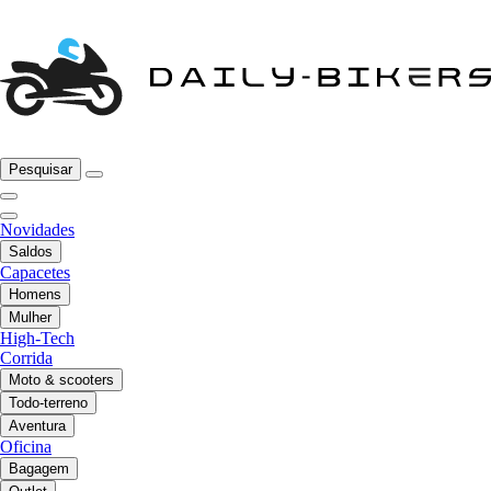
Pesquisar
Novidades
Saldos
Capacetes
Homens
Mulher
High-Tech
Corrida
Moto & scooters
Todo-terreno
Aventura
Oficina
Bagagem