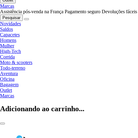
Outlet
Marcas
Assistência pós-venda na França
Pagamento seguro
Devoluções fáceis
Pesquisar
Novidades
Saldos
Capacetes
Homens
Mulher
High-Tech
Corrida
Moto & scooters
Todo-terreno
Aventura
Oficina
Bagagem
Outlet
Marcas
Adicionando ao carrinho...