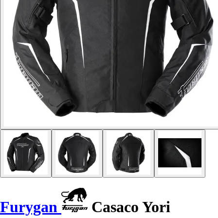
Furygan
Casaco Yori