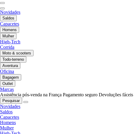
Novidades
Saldos
Capacetes
Homens
Mulher
High-Tech
Corrida
Moto & scooters
Todo-terreno
Aventura
Oficina
Bagagem
Outlet
Marcas
Assistência pós-venda na França
Pagamento seguro
Devoluções fáceis
Pesquisar
Novidades
Saldos
Capacetes
Homens
Mulher
High-Tech