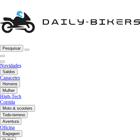
Pesquisar
Novidades
Saldos
Capacetes
Homens
Mulher
High-Tech
Corrida
Moto & scooters
Todo-terreno
Aventura
Oficina
Bagagem