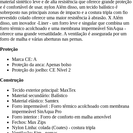
material sintético leve e de alta resistência que oferece grande proteção
e é confortável de usar. nylon Além disso, um tecido balístico é
sobreposto nas principais zonas de impacto e a costura tripla com fio
revestido colado oferece uma maior resistência à abrasão. X Além
disso, um inovador -Liner - um forro leve e singular que combina um
forro térmico acolchoado e uma membrana impermeável SinAqua -
oferece uma grande versatilidade. A ventilação é assegurada por um
forro de malha e várias aberturas nas pernas.
Proteção
Marca CE: A
Proteção da anca: Apenas bolso
Proteção do joelho: CE Nível 2
Construção
Tecido exterior principal: MaxTex
Material secundário: Balístico
Material elástico: Samtex
Forro impermeável : Forro térmico acolchoado com membrana
impermeável SinAqua Pro
Forro interior : Forro de conforto em malha amovível
Fechos: Max Zips
Nylon Linha: colada (Coates) - costura tripla
Ventilação: Sim - pernas