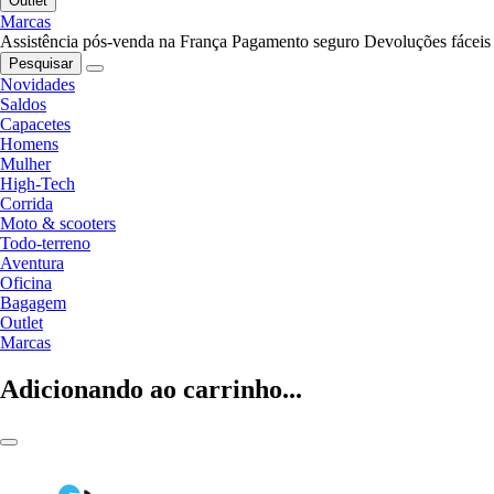
Outlet
Marcas
Assistência pós-venda na França
Pagamento seguro
Devoluções fáceis
Pesquisar
Novidades
Saldos
Capacetes
Homens
Mulher
High-Tech
Corrida
Moto & scooters
Todo-terreno
Aventura
Oficina
Bagagem
Outlet
Marcas
Adicionando ao carrinho...