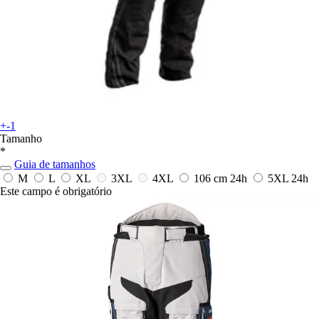
+-1
Tamanho
*
Guia de tamanhos
M
L
XL
3XL
4XL
106 cm
24h
5XL
24h
Este campo é obrigatório