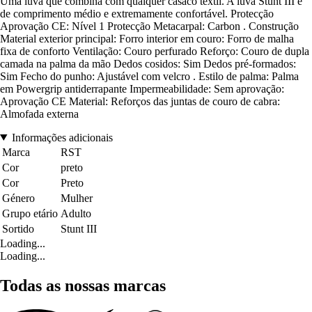
Uma luva que combina com qualquer casaco têxtil. A luva Stunt III é
de comprimento médio e extremamente confortável. Protecção
Aprovação CE: Nível 1 Protecção Metacarpal: Carbon . Construção
Material exterior principal: Forro interior em couro: Forro de malha
fixa de conforto Ventilação: Couro perfurado Reforço: Couro de dupla
camada na palma da mão Dedos cosidos: Sim Dedos pré-formados:
Sim Fecho do punho: Ajustável com velcro . Estilo de palma: Palma
em Powergrip antiderrapante Impermeabilidade: Sem aprovação:
Aprovação CE Material: Reforços das juntas de couro de cabra:
Almofada externa
Informações adicionais
Marca
RST
Cor
preto
Cor
Preto
Género
Mulher
Grupo etário
Adulto
Sortido
Stunt III
Loading...
Loading...
Todas as nossas marcas