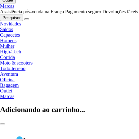
Outlet
Marcas
Assistência pós-venda na França
Pagamento seguro
Devoluções fáceis
Pesquisar
Novidades
Saldos
Capacetes
Homens
Mulher
High-Tech
Corrida
Moto & scooters
Todo-terreno
Aventura
Oficina
Bagagem
Outlet
Marcas
Adicionando ao carrinho...