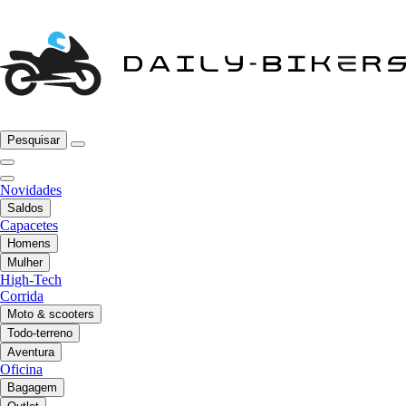
Pesquisar
Novidades
Saldos
Capacetes
Homens
Mulher
High-Tech
Corrida
Moto & scooters
Todo-terreno
Aventura
Oficina
Bagagem