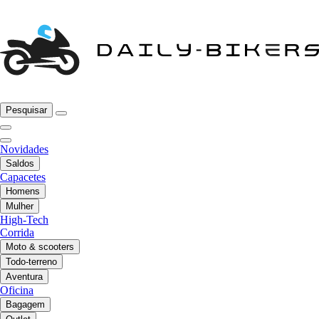
Pesquisar
Novidades
Saldos
Capacetes
Homens
Mulher
High-Tech
Corrida
Moto & scooters
Todo-terreno
Aventura
Oficina
Bagagem