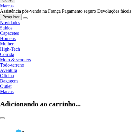
Outlet
Marcas
Assistência pós-venda na França
Pagamento seguro
Devoluções fáceis
Pesquisar
Novidades
Saldos
Capacetes
Homens
Mulher
High-Tech
Corrida
Moto & scooters
Todo-terreno
Aventura
Oficina
Bagagem
Outlet
Marcas
Adicionando ao carrinho...