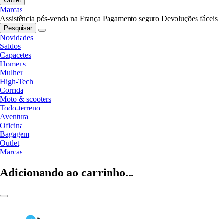
Outlet
Marcas
Assistência pós-venda na França
Pagamento seguro
Devoluções fáceis
Pesquisar
Novidades
Saldos
Capacetes
Homens
Mulher
High-Tech
Corrida
Moto & scooters
Todo-terreno
Aventura
Oficina
Bagagem
Outlet
Marcas
Adicionando ao carrinho...