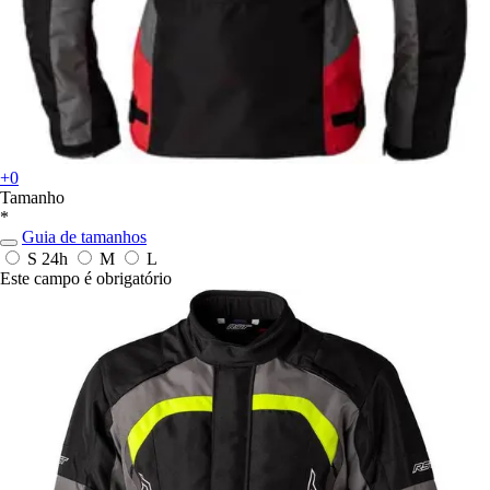
+0
Tamanho
*
Guia de tamanhos
S
24h
M
L
Este campo é obrigatório