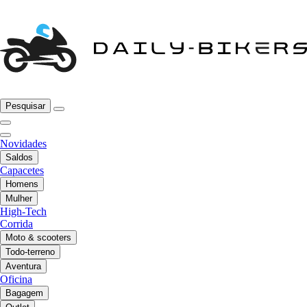
Pesquisar
Novidades
Saldos
Capacetes
Homens
Mulher
High-Tech
Corrida
Moto & scooters
Todo-terreno
Aventura
Oficina
Bagagem