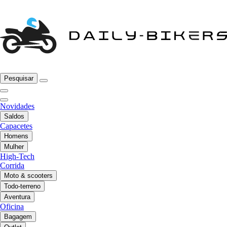
Pesquisar
Novidades
Saldos
Capacetes
Homens
Mulher
High-Tech
Corrida
Moto & scooters
Todo-terreno
Aventura
Oficina
Bagagem