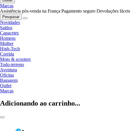
Outlet
Marcas
Assistência pós-venda na França
Pagamento seguro
Devoluções fáceis
Pesquisar
Novidades
Saldos
Capacetes
Homens
Mulher
High-Tech
Corrida
Moto & scooters
Todo-terreno
Aventura
Oficina
Bagagem
Outlet
Marcas
Adicionando ao carrinho...