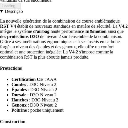
validacao da sua encomenda
Loading...
Descrição
La nouvelle génération de la combinaison de course emblématique
RST V4
établit de nouveaux standards en matière de sécurité. La
V4.2
intègre le système
d'airbag
haute performance
In&motion
ainsi que
des
protections D3O
de niveau 2 sur l'ensemble de la combinaison.
Grâce à ses améliorations ergonomiques et à ses inserts en carbone
forgé au niveau des épaules et des genoux, elle offre un confort
optimal et une protection inégalée. La
V4.2
s'impose comme la
combinaison RST la plus aboutie jamais produite.
Protections
Certification CE
: AAA
Coudes
: D3O Niveau 2
Épaules
: D3O Niveau 2
Dorsale
: D3O Niveau 2
Hanches
: D3O Niveau 2
Genoux
: D3O Niveau 2
Poitrine
: poche uniquement
Construction