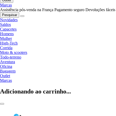
Outlet
Marcas
Assistência pós-venda na França
Pagamento seguro
Devoluções fáceis
Pesquisar
Novidades
Saldos
Capacetes
Homens
Mulher
High-Tech
Corrida
Moto & scooters
Todo-terreno
Aventura
Oficina
Bagagem
Outlet
Marcas
Adicionando ao carrinho...