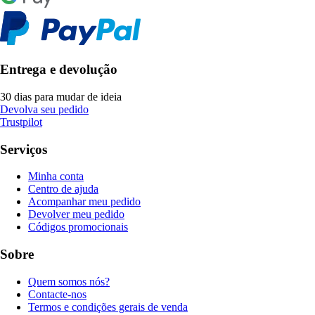
Entrega e devolução
30 dias para mudar de ideia
Devolva seu pedido
Trustpilot
Serviços
Minha conta
Centro de ajuda
Acompanhar meu pedido
Devolver meu pedido
Códigos promocionais
Sobre
Quem somos nós?
Contacte-nos
Termos e condições gerais de venda