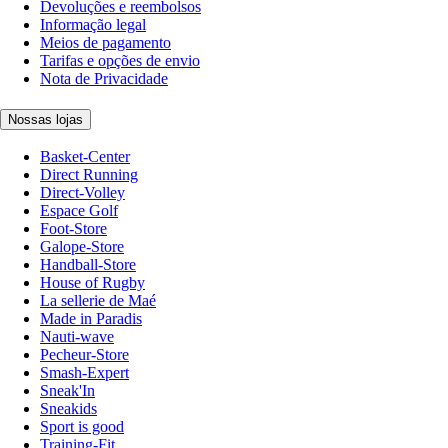
Devoluções e reembolsos
Informação legal
Meios de pagamento
Tarifas e opções de envio
Nota de Privacidade
Nossas lojas
Basket-Center
Direct Running
Direct-Volley
Espace Golf
Foot-Store
Galope-Store
Handball-Store
House of Rugby
La sellerie de Maé
Made in Paradis
Nauti-wave
Pecheur-Store
Smash-Expert
Sneak'In
Sneakids
Sport is good
Training-Fit