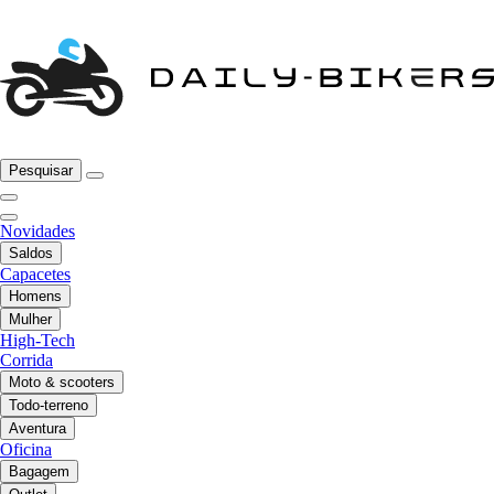
Pesquisar
Novidades
Saldos
Capacetes
Homens
Mulher
High-Tech
Corrida
Moto & scooters
Todo-terreno
Aventura
Oficina
Bagagem