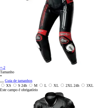
+-2
Tamanho
*
Guia de tamanhos
XS
S
24h
M
L
XL
2XL
24h
3XL
Este campo é obrigatório