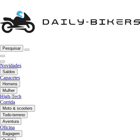
Pesquisar
Novidades
Saldos
Capacetes
Homens
Mulher
High-Tech
Corrida
Moto & scooters
Todo-terreno
Aventura
Oficina
Bagagem