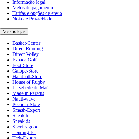
Informação legal
Meios de pagamento
Tarifas e opções de envio
Nota de Privacidade
Nossas lojas
Basket-Center
Direct Running
Direct-Volley
Espace Golf
Foot-Store
Galope-Store
Handball-Store
House of Rugby
La sellerie de Maé
Made in Paradis
Nauti-wave
Pecheur-Store
Smash-Expert
Sneak'In
Sneakids
Sport is good
Training-Fit
Trek-Expert