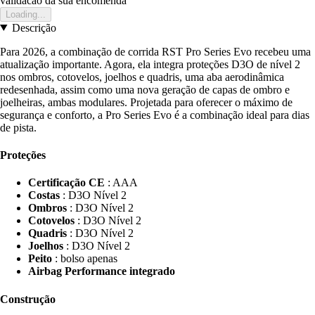
validacao da sua encomenda
Loading...
Descrição
Para 2026, a combinação de corrida RST Pro Series Evo recebeu uma
atualização importante. Agora, ela integra proteções D3O de nível 2
nos ombros, cotovelos, joelhos e quadris, uma aba aerodinâmica
redesenhada, assim como uma nova geração de capas de ombro e
joelheiras, ambas modulares. Projetada para oferecer o máximo de
segurança e conforto, a Pro Series Evo é a combinação ideal para dias
de pista.
Proteções
Certificação CE
: AAA
Costas
: D3O Nível 2
Ombros
: D3O Nível 2
Cotovelos
: D3O Nível 2
Quadris
: D3O Nível 2
Joelhos
: D3O Nível 2
Peito
: bolso apenas
Airbag Performance integrado
Construção