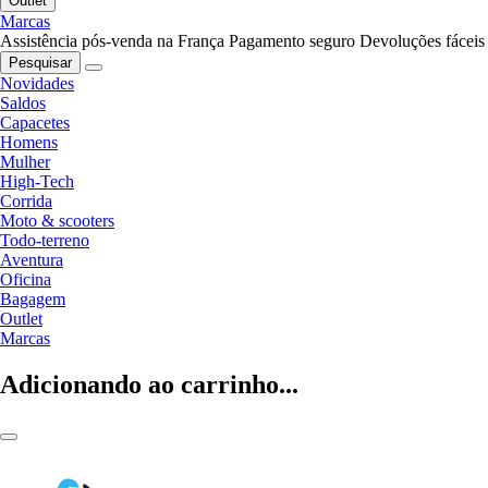
Outlet
Marcas
Assistência pós-venda na França
Pagamento seguro
Devoluções fáceis
Pesquisar
Novidades
Saldos
Capacetes
Homens
Mulher
High-Tech
Corrida
Moto & scooters
Todo-terreno
Aventura
Oficina
Bagagem
Outlet
Marcas
Adicionando ao carrinho...