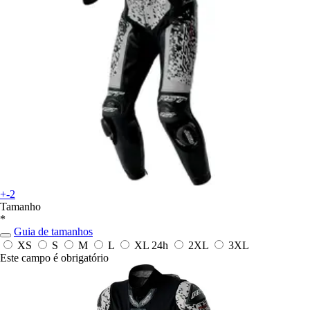
+-2
Tamanho
*
Guia de tamanhos
XS
S
M
L
XL
24h
2XL
3XL
Este campo é obrigatório