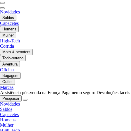
Novidades
Saldos
Capacetes
Homens
Mulher
High-Tech
Corrida
Moto & scooters
Todo-terreno
Aventura
Oficina
Bagagem
Outlet
Marcas
Assistência pós-venda na França
Pagamento seguro
Devoluções fáceis
Pesquisar
Novidades
Saldos
Capacetes
Homens
Mulher
High-Tech