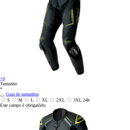
+0
Tamanho
*
Guia de tamanhos
S
M
L
XL
2XL
3XL
24h
Este campo é obrigatório