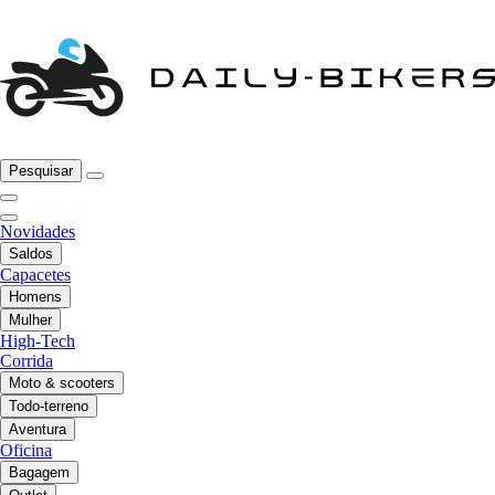
Pesquisar
Novidades
Saldos
Capacetes
Homens
Mulher
High-Tech
Corrida
Moto & scooters
Todo-terreno
Aventura
Oficina
Bagagem