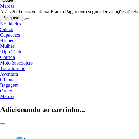
Outlet
Marcas
Assistência pós-venda na França
Pagamento seguro
Devoluções fáceis
Pesquisar
Novidades
Saldos
Capacetes
Homens
Mulher
High-Tech
Corrida
Moto & scooters
Todo-terreno
Aventura
Oficina
Bagagem
Outlet
Marcas
Adicionando ao carrinho...