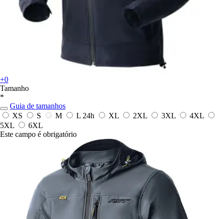
+0
Tamanho
*
Guia de tamanhos
XS
S
M
L
24h
XL
2XL
3XL
4XL
5XL
6XL
Este campo é obrigatório