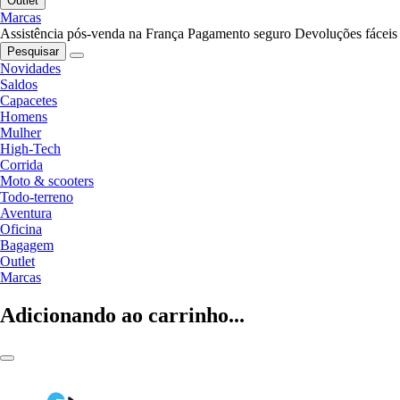
Outlet
Marcas
Assistência pós-venda na França
Pagamento seguro
Devoluções fáceis
Pesquisar
Novidades
Saldos
Capacetes
Homens
Mulher
High-Tech
Corrida
Moto & scooters
Todo-terreno
Aventura
Oficina
Bagagem
Outlet
Marcas
Adicionando ao carrinho...