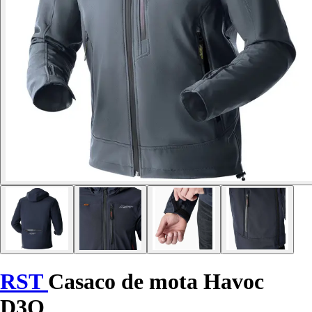
RST
Casaco de mota Havoc
D3O