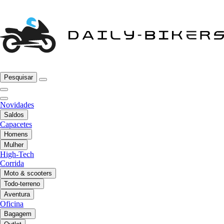
Pesquisar
Novidades
Saldos
Capacetes
Homens
Mulher
High-Tech
Corrida
Moto & scooters
Todo-terreno
Aventura
Oficina
Bagagem