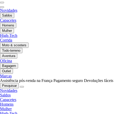
Novidades
Saldos
Capacetes
Homens
Mulher
High-Tech
Corrida
Moto & scooters
Todo-terreno
Aventura
Oficina
Bagagem
Outlet
Marcas
Assistência pós-venda na França
Pagamento seguro
Devoluções fáceis
Pesquisar
Novidades
Saldos
Capacetes
Homens
Mulher
High-Tech