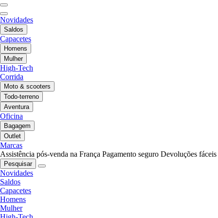
Novidades
Saldos
Capacetes
Homens
Mulher
High-Tech
Corrida
Moto & scooters
Todo-terreno
Aventura
Oficina
Bagagem
Outlet
Marcas
Assistência pós-venda na França
Pagamento seguro
Devoluções fáceis
Pesquisar
Novidades
Saldos
Capacetes
Homens
Mulher
High-Tech