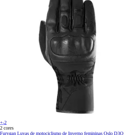
+-2
2 cores
Furygan
Luvas de motociclismo de Inverno femininas Oslo D3O