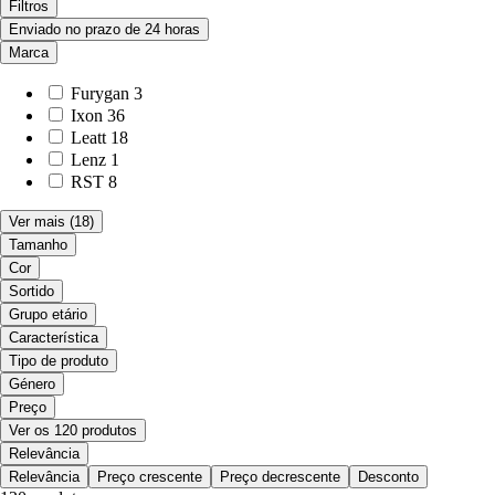
Filtros
Enviado no prazo de 24 horas
Marca
Furygan
3
Ixon
36
Leatt
18
Lenz
1
RST
8
Ver mais
(18)
Tamanho
Cor
Sortido
Grupo etário
Característica
Tipo de produto
Género
Preço
Ver os 120 produtos
Relevância
Relevância
Preço crescente
Preço decrescente
Desconto