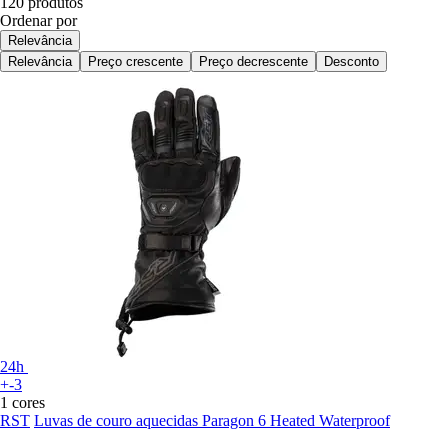
120 produtos
Ordenar por
Relevância
Relevância
Preço crescente
Preço decrescente
Desconto
24h
+-3
1 cores
RST
Luvas de couro aquecidas Paragon 6 Heated Waterproof