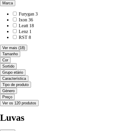
Marca
Furygan
3
Ixon
36
Leatt
18
Lenz
1
RST
8
Ver mais
(18)
Tamanho
Cor
Sortido
Grupo etário
Característica
Tipo de produto
Género
Preço
Ver os 120 produtos
Luvas