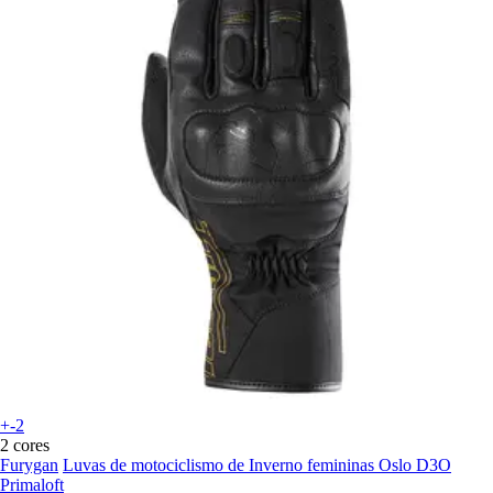
+-2
2 cores
Furygan
Luvas de motociclismo de Inverno femininas Oslo D3O
Primaloft