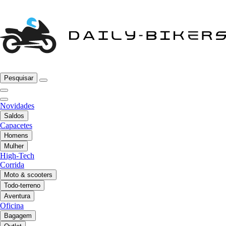
Pesquisar
Novidades
Saldos
Capacetes
Homens
Mulher
High-Tech
Corrida
Moto & scooters
Todo-terreno
Aventura
Oficina
Bagagem