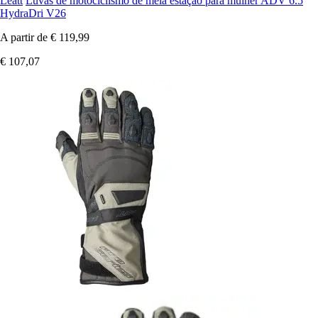
Leatt
Luvas de motociclismo de meia estação para mulher ADV 6.5
HydraDri V26
A partir de
€ 119,99
€ 107,07