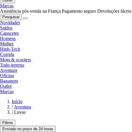
Outlet
Marcas
Assistência pós-venda na França
Pagamento seguro
Devoluções fáceis
Pesquisar
Novidades
Saldos
Capacetes
Homens
Mulher
High-Tech
Corrida
Moto & scooters
Todo-terreno
Aventura
Oficina
Bagagem
Outlet
Marcas
Início
/
Aventura
/
Luvas
Filtros
Enviado no prazo de 24 horas