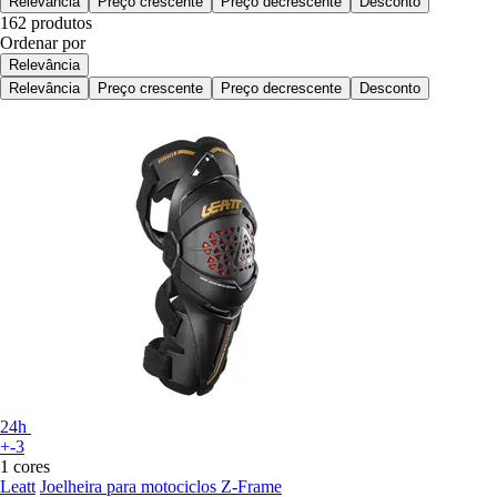
Relevância
Preço crescente
Preço decrescente
Desconto
162 produtos
Ordenar por
Relevância
Relevância
Preço crescente
Preço decrescente
Desconto
24h
+-3
1 cores
Leatt
Joelheira para motociclos Z-Frame