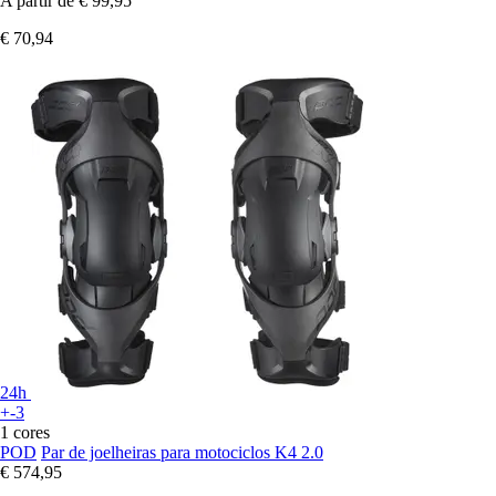
A partir de
€ 99,95
€ 70,94
24h
+-3
1 cores
POD
Par de joelheiras para motociclos K4 2.0
€ 574,95