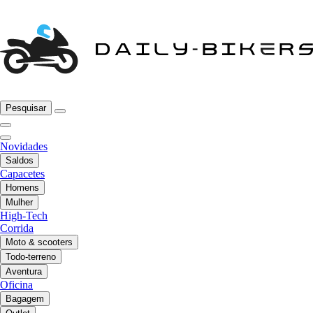
Pesquisar
Novidades
Saldos
Capacetes
Homens
Mulher
High-Tech
Corrida
Moto & scooters
Todo-terreno
Aventura
Oficina
Bagagem