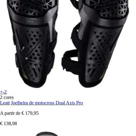
+-2
2 cores
Leatt
Joelheira de motocross Dual Axis Pro
A partir de
€ 179,95
€ 138,98