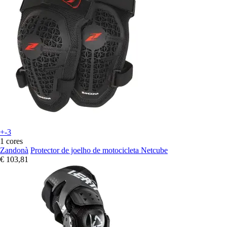
+-3
1 cores
Zandonà
Protector de joelho de motocicleta Netcube
€ 103,81