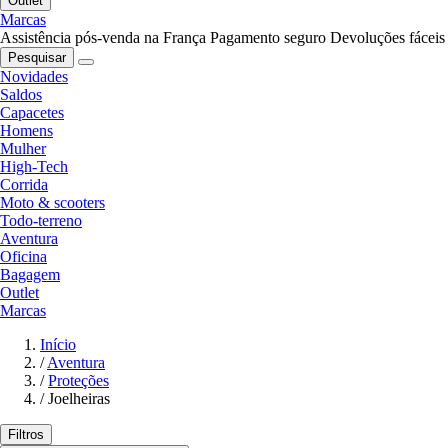
Outlet
Marcas
Assistência pós-venda na França
Pagamento seguro
Devoluções fáceis
Pesquisar
Novidades
Saldos
Capacetes
Homens
Mulher
High-Tech
Corrida
Moto & scooters
Todo-terreno
Aventura
Oficina
Bagagem
Outlet
Marcas
Início
/
Aventura
/
Proteções
/
Joelheiras
Filtros