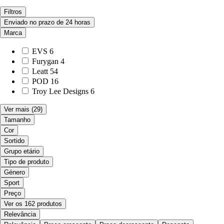
Filtros
Enviado no prazo de 24 horas
Marca
EVS
6
Furygan
4
Leatt
54
POD
16
Troy Lee Designs
6
Ver mais
(29)
Tamanho
Cor
Sortido
Grupo etário
Tipo de produto
Género
Sport
Preço
Ver os 162 produtos
Relevância