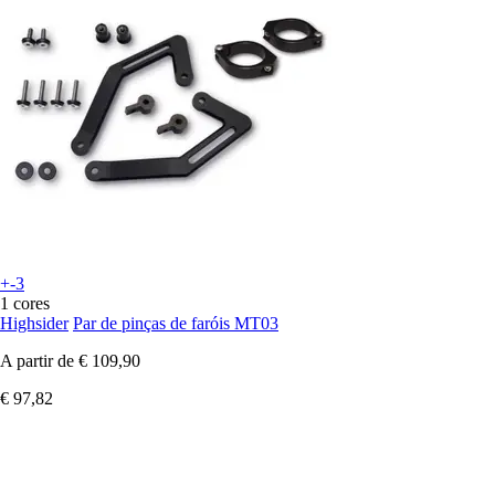
+-3
1 cores
Highsider
Par de pinças de faróis MT03
A partir de
€ 109,90
€ 97,82