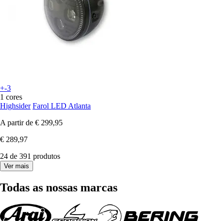
+-3
1 cores
Highsider
Farol LED Atlanta
A partir de
€ 299,95
€ 289,97
24 de 391 produtos
Ver mais
Todas as nossas marcas