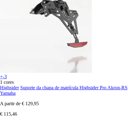
+-3
1 cores
Highsider
Suporte da chapa de matrícula Highsider Pro Akron-RS
Yamaha
A partir de
€ 129,95
€ 115,46