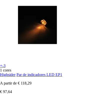
+-3
1 cores
Highsider
Par de indicadores LED EP1
A partir de
€ 118,29
€ 97,64