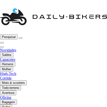
Pesquisar
Novidades
Saldos
Capacetes
Homens
Mulher
High-Tech
Corrida
Moto & scooters
Todo-terreno
Aventura
Oficina
Bagagem