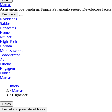
Outlet
Marcas
Assistência pós-venda na França
Pagamento seguro
Devoluções fáceis
Pesquisar
Novidades
Saldos
Capacetes
Homens
Mulher
High-Tech
Corrida
Moto & scooters
Todo-terreno
Aventura
Oficina
Bagagem
Outlet
Marcas
Início
/
Marcas
/
Highsider
Filtros
Enviado no prazo de 24 horas