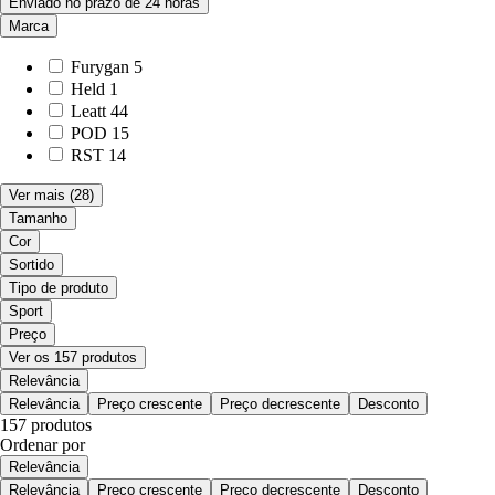
Enviado no prazo de 24 horas
Marca
Furygan
5
Held
1
Leatt
44
POD
15
RST
14
Ver mais
(28)
Tamanho
Cor
Sortido
Tipo de produto
Sport
Preço
Ver os 157 produtos
Relevância
Relevância
Preço crescente
Preço decrescente
Desconto
157 produtos
Ordenar por
Relevância
Relevância
Preço crescente
Preço decrescente
Desconto