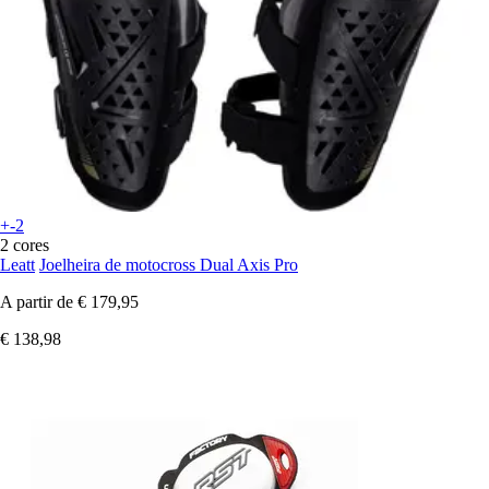
+-2
2 cores
Leatt
Joelheira de motocross Dual Axis Pro
A partir de
€ 179,95
€ 138,98