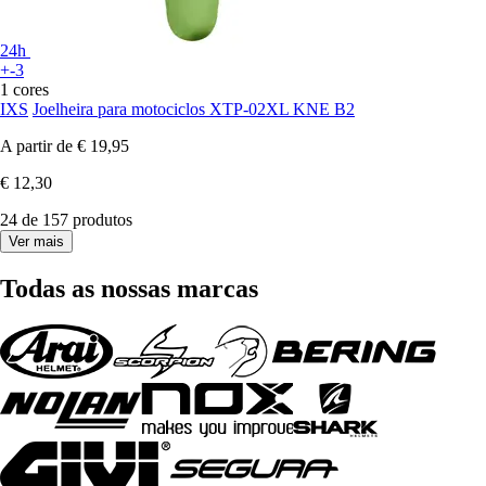
24h
+-3
1 cores
IXS
Joelheira para motociclos XTP-02XL KNE B2
A partir de
€ 19,95
€ 12,30
24 de 157 produtos
Ver mais
Todas as nossas marcas