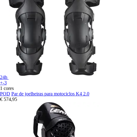
24h
+-3
1 cores
POD
Par de joelheiras para motociclos K4 2.0
€ 574,95