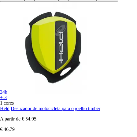
24h
+-3
1 cores
Held
Deslizador de motocicleta para o joelho timber
A partir de
€ 54,95
€ 46,79