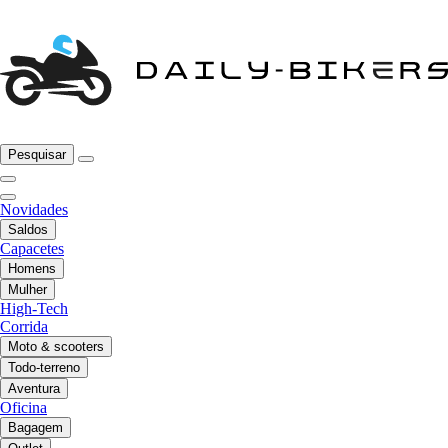
Pesquisar
Novidades
Saldos
Capacetes
Homens
Mulher
High-Tech
Corrida
Moto & scooters
Todo-terreno
Aventura
Oficina
Bagagem