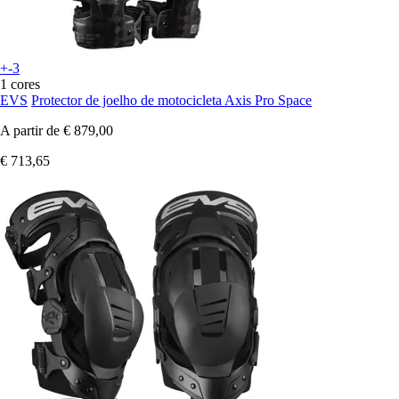
+-3
1 cores
EVS
Protector de joelho de motocicleta Axis Pro Space
A partir de
€ 879,00
€ 713,65