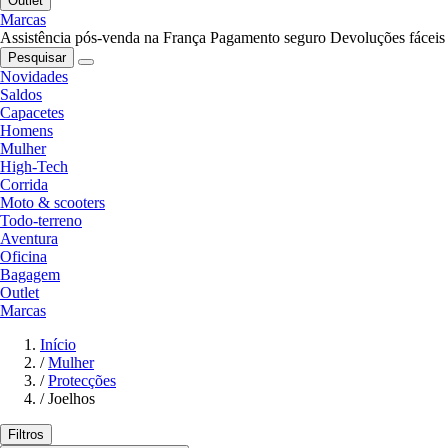
Outlet
Marcas
Assistência pós-venda na França
Pagamento seguro
Devoluções fáceis
Pesquisar
Novidades
Saldos
Capacetes
Homens
Mulher
High-Tech
Corrida
Moto & scooters
Todo-terreno
Aventura
Oficina
Bagagem
Outlet
Marcas
Início
/
Mulher
/
Protecções
/
Joelhos
Filtros