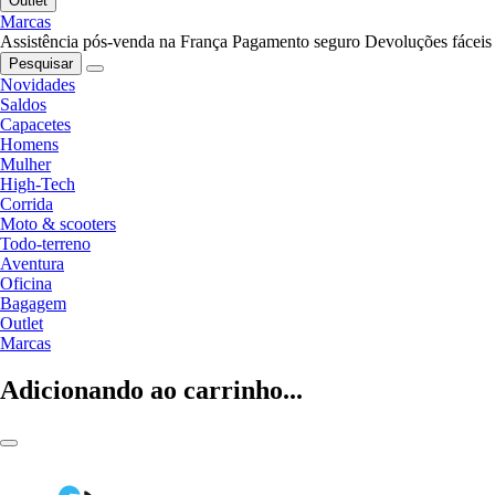
Outlet
Marcas
Assistência pós-venda na França
Pagamento seguro
Devoluções fáceis
Pesquisar
Novidades
Saldos
Capacetes
Homens
Mulher
High-Tech
Corrida
Moto & scooters
Todo-terreno
Aventura
Oficina
Bagagem
Outlet
Marcas
Adicionando ao carrinho...