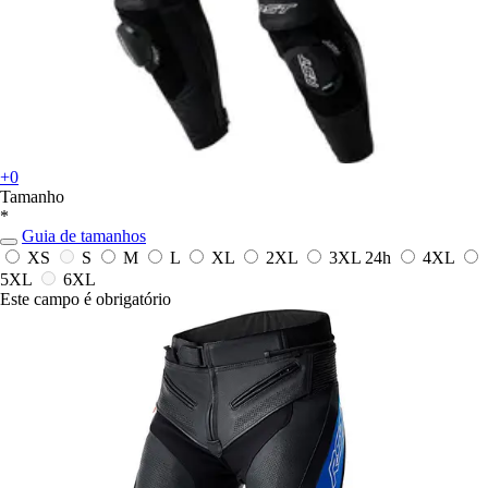
+0
Tamanho
*
Guia de tamanhos
XS
S
M
L
XL
2XL
3XL
24h
4XL
5XL
6XL
Este campo é obrigatório