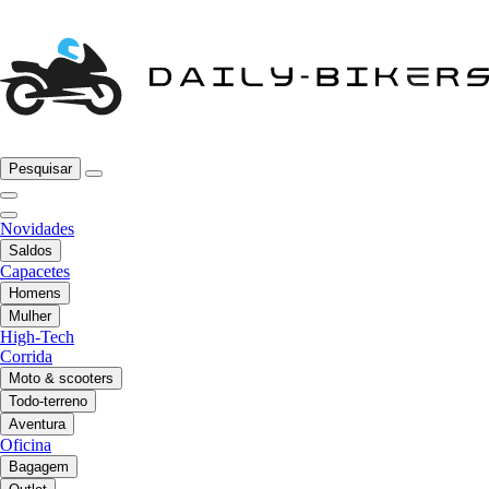
Pesquisar
Novidades
Saldos
Capacetes
Homens
Mulher
High-Tech
Corrida
Moto & scooters
Todo-terreno
Aventura
Oficina
Bagagem