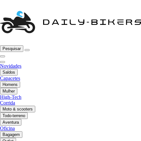
Pesquisar
Novidades
Saldos
Capacetes
Homens
Mulher
High-Tech
Corrida
Moto & scooters
Todo-terreno
Aventura
Oficina
Bagagem