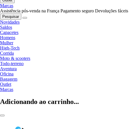
Outlet
Marcas
Assistência pós-venda na França
Pagamento seguro
Devoluções fáceis
Pesquisar
Novidades
Saldos
Capacetes
Homens
Mulher
High-Tech
Corrida
Moto & scooters
Todo-terreno
Aventura
Oficina
Bagagem
Outlet
Marcas
Adicionando ao carrinho...