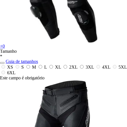
+0
Tamanho
*
Guia de tamanhos
XS
S
M
L
XL
2XL
3XL
4XL
5XL
6XL
Este campo é obrigatório