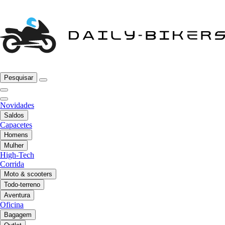
Pesquisar
Novidades
Saldos
Capacetes
Homens
Mulher
High-Tech
Corrida
Moto & scooters
Todo-terreno
Aventura
Oficina
Bagagem