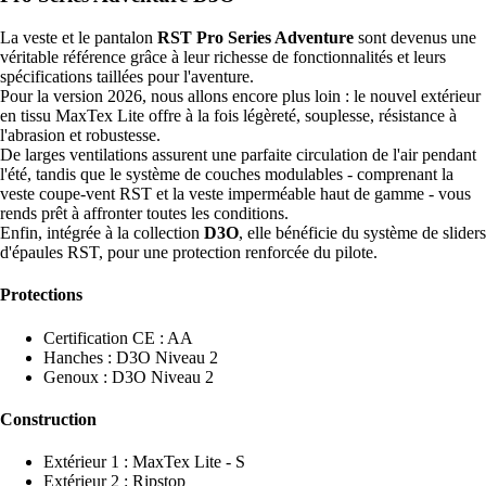
La veste et le pantalon
RST Pro Series Adventure
sont devenus une
véritable référence grâce à leur richesse de fonctionnalités et leurs
spécifications taillées pour l'aventure.
Pour la version 2026, nous allons encore plus loin : le nouvel extérieur
en tissu MaxTex Lite offre à la fois légèreté, souplesse, résistance à
l'abrasion et robustesse.
De larges ventilations assurent une parfaite circulation de l'air pendant
l'été, tandis que le système de couches modulables - comprenant la
veste coupe-vent RST et la veste imperméable haut de gamme - vous
rends prêt à affronter toutes les conditions.
Enfin, intégrée à la collection
D3O
, elle bénéficie du système de sliders
d'épaules RST, pour une protection renforcée du pilote.
Protections
Certification CE : AA
Hanches : D3O Niveau 2
Genoux : D3O Niveau 2
Construction
Extérieur 1 : MaxTex Lite - S
Extérieur 2 : Ripstop