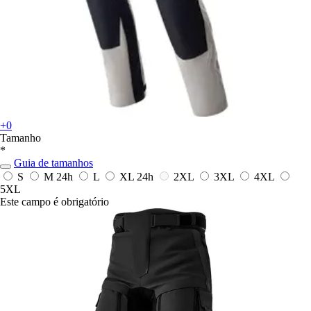
+0
Tamanho
*
Guia de tamanhos
S
M
24h
L
XL
24h
2XL
3XL
4XL
5XL
Este campo é obrigatório