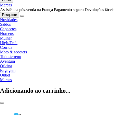
Outlet
Marcas
Assistência pós-venda na França
Pagamento seguro
Devoluções fáceis
Pesquisar
Novidades
Saldos
Capacetes
Homens
Mulher
High-Tech
Corrida
Moto & scooters
Todo-terreno
Aventura
Oficina
Bagagem
Outlet
Marcas
Adicionando ao carrinho...