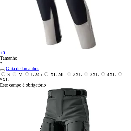
+0
Tamanho
*
Guia de tamanhos
S
M
L
24h
XL
24h
2XL
3XL
4XL
5XL
Este campo é obrigatório