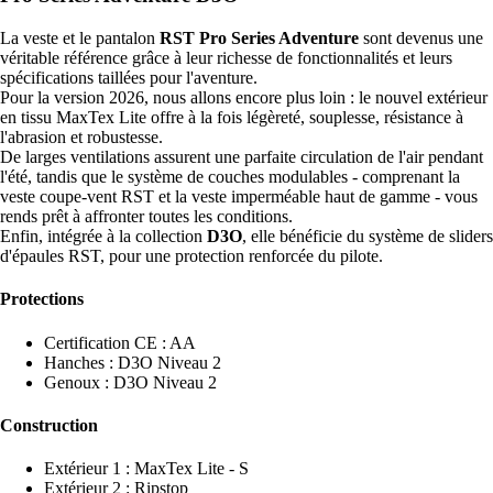
La veste et le pantalon
RST Pro Series Adventure
sont devenus une
véritable référence grâce à leur richesse de fonctionnalités et leurs
spécifications taillées pour l'aventure.
Pour la version 2026, nous allons encore plus loin : le nouvel extérieur
en tissu MaxTex Lite offre à la fois légèreté, souplesse, résistance à
l'abrasion et robustesse.
De larges ventilations assurent une parfaite circulation de l'air pendant
l'été, tandis que le système de couches modulables - comprenant la
veste coupe-vent RST et la veste imperméable haut de gamme - vous
rends prêt à affronter toutes les conditions.
Enfin, intégrée à la collection
D3O
, elle bénéficie du système de sliders
d'épaules RST, pour une protection renforcée du pilote.
Protections
Certification CE : AA
Hanches : D3O Niveau 2
Genoux : D3O Niveau 2
Construction
Extérieur 1 : MaxTex Lite - S
Extérieur 2 : Ripstop