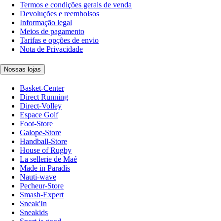
Termos e condições gerais de venda
Devoluções e reembolsos
Informação legal
Meios de pagamento
Tarifas e opções de envio
Nota de Privacidade
Nossas lojas
Basket-Center
Direct Running
Direct-Volley
Espace Golf
Foot-Store
Galope-Store
Handball-Store
House of Rugby
La sellerie de Maé
Made in Paradis
Nauti-wave
Pecheur-Store
Smash-Expert
Sneak'In
Sneakids