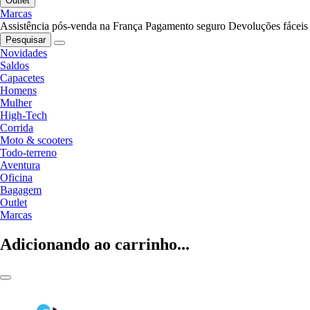
Outlet
Marcas
Assistência pós-venda na França
Pagamento seguro
Devoluções fáceis
Pesquisar
Novidades
Saldos
Capacetes
Homens
Mulher
High-Tech
Corrida
Moto & scooters
Todo-terreno
Aventura
Oficina
Bagagem
Outlet
Marcas
Adicionando ao carrinho...