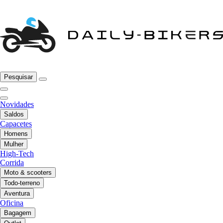
Pesquisar
Novidades
Saldos
Capacetes
Homens
Mulher
High-Tech
Corrida
Moto & scooters
Todo-terreno
Aventura
Oficina
Bagagem