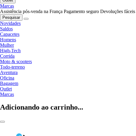
Outlet
Marcas
Assistência pós-venda na França
Pagamento seguro
Devoluções fáceis
Pesquisar
Novidades
Saldos
Capacetes
Homens
Mulher
High-Tech
Corrida
Moto & scooters
Todo-terreno
Aventura
Oficina
Bagagem
Outlet
Marcas
Adicionando ao carrinho...