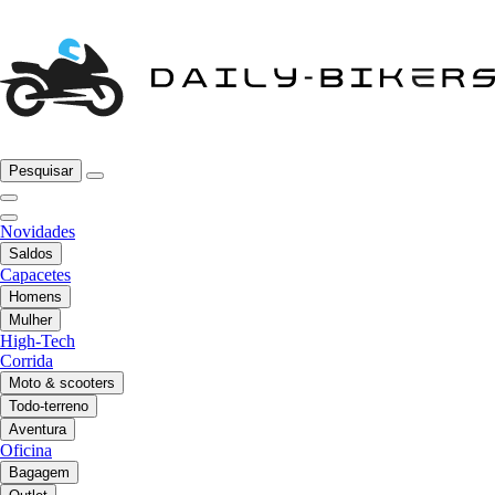
Pesquisar
Novidades
Saldos
Capacetes
Homens
Mulher
High-Tech
Corrida
Moto & scooters
Todo-terreno
Aventura
Oficina
Bagagem