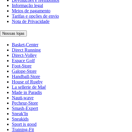
Devoluções e reembolsos
Informação legal
Meios de pagamento
Tarifas e opções de envio
Nota de Privacidade
Nossas lojas
Basket-Center
Direct Running
Direct-Volley
Espace Golf
Foot-Store
Galope-Store
Handball-Store
House of Rugby
La sellerie de Maé
Made in Paradis
Nauti-wave
Pecheur-Store
Smash-Expert
Sneak'In
Sneakids
Sport is good
Training-Fit