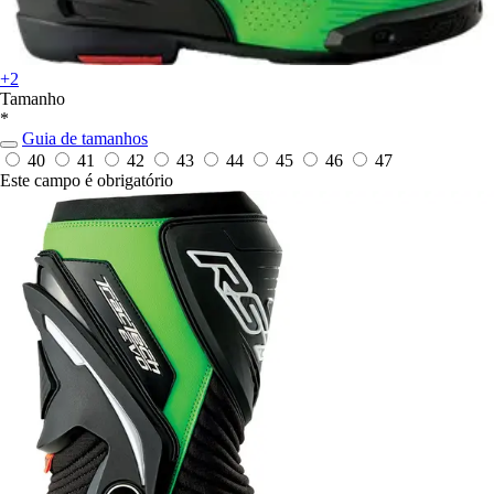
+2
Tamanho
*
Guia de tamanhos
40
41
42
43
44
45
46
47
Este campo é obrigatório