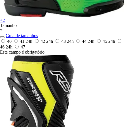
+2
Tamanho
*
Guia de tamanhos
40
41
24h
42
24h
43
24h
44
24h
45
24h
46
24h
47
Este campo é obrigatório