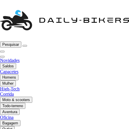
Pesquisar
Novidades
Saldos
Capacetes
Homens
Mulher
High-Tech
Corrida
Moto & scooters
Todo-terreno
Aventura
Oficina
Bagagem