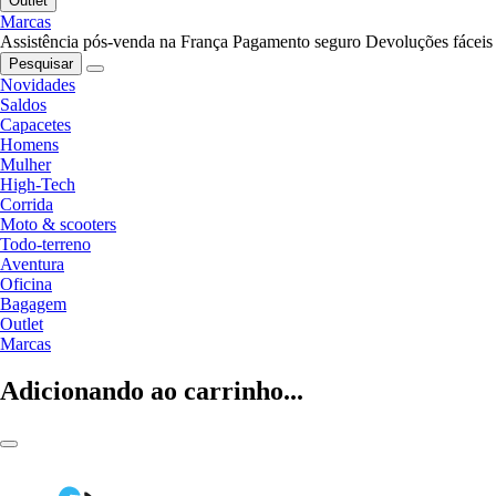
Outlet
Marcas
Assistência pós-venda na França
Pagamento seguro
Devoluções fáceis
Pesquisar
Novidades
Saldos
Capacetes
Homens
Mulher
High-Tech
Corrida
Moto & scooters
Todo-terreno
Aventura
Oficina
Bagagem
Outlet
Marcas
Adicionando ao carrinho...