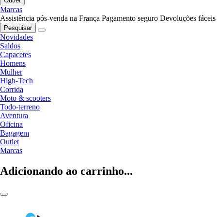
Outlet
Marcas
Assistência pós-venda na França
Pagamento seguro
Devoluções fáceis
Pesquisar
Novidades
Saldos
Capacetes
Homens
Mulher
High-Tech
Corrida
Moto & scooters
Todo-terreno
Aventura
Oficina
Bagagem
Outlet
Marcas
Adicionando ao carrinho...