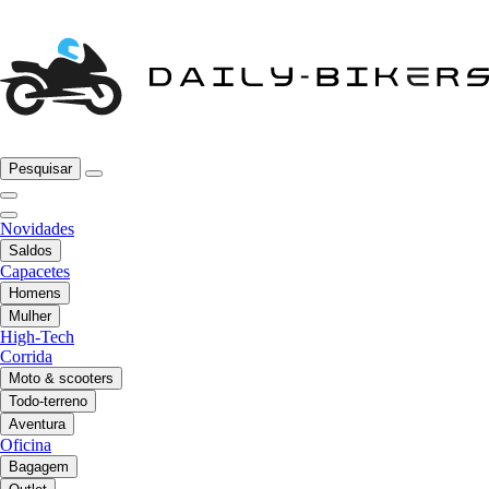
Pesquisar
Novidades
Saldos
Capacetes
Homens
Mulher
High-Tech
Corrida
Moto & scooters
Todo-terreno
Aventura
Oficina
Bagagem