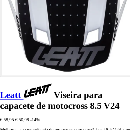
Leatt
Viseira para
capacete de motocross 8.5 V24
€ 58,95
€ 50,98
-14%
Melhore a sua experiência de motocross com o ecrã Leatt 8.5 V24, que