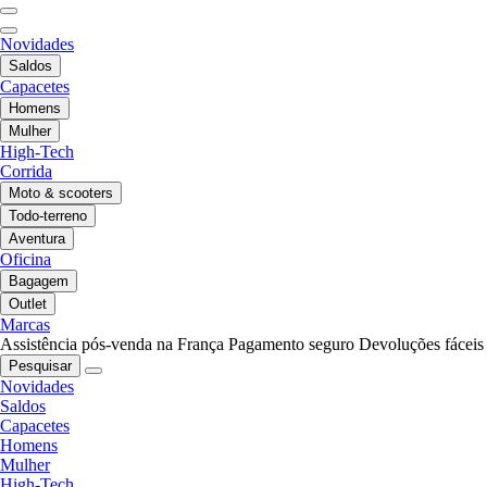
Novidades
Saldos
Capacetes
Homens
Mulher
High-Tech
Corrida
Moto & scooters
Todo-terreno
Aventura
Oficina
Bagagem
Outlet
Marcas
Assistência pós-venda na França
Pagamento seguro
Devoluções fáceis
Pesquisar
Novidades
Saldos
Capacetes
Homens
Mulher
High-Tech