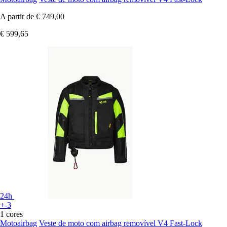
A partir de
€ 749,00
€ 599,65
24h
+-3
1 cores
Motoairbag
Veste de moto com airbag removível V4 Fast-Lock