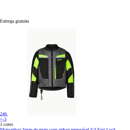
Entrega gratuita
24h
+-3
1 cores
Motoairbag
Veste de moto com airbag removível V4 Fast-Lock