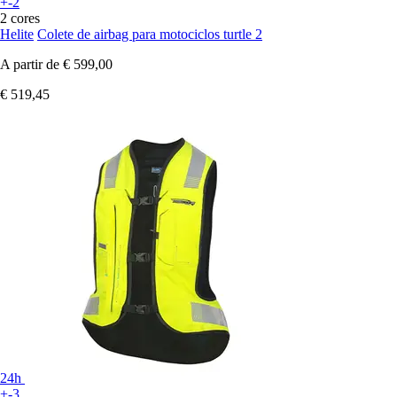
+-2
2 cores
Helite
Colete de airbag para motociclos turtle 2
A partir de
€ 599,00
€ 519,45
24h
+-3