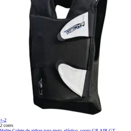
+-2
2 cores
Helite
Colete de airbag para mota, elástico, couro GP-AIR GT