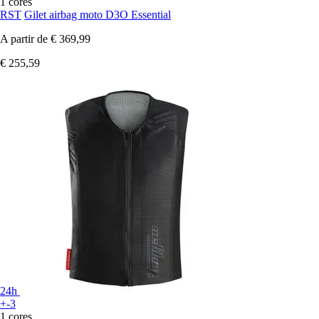
1 cores
RST
Gilet airbag moto D3O Essential
A partir de
€ 369,99
€ 255,59
24h
+-3
1 cores