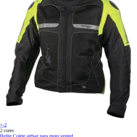
+-2
2 cores
Helite
Colete airbag para moto vented