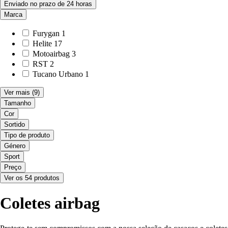
Enviado no prazo de 24 horas
Marca
Furygan
1
Helite
17
Motoairbag
3
RST
2
Tucano Urbano
1
Ver mais
(9)
Tamanho
Cor
Sortido
Tipo de produto
Género
Sport
Preço
Ver os 54 produtos
Coletes airbag