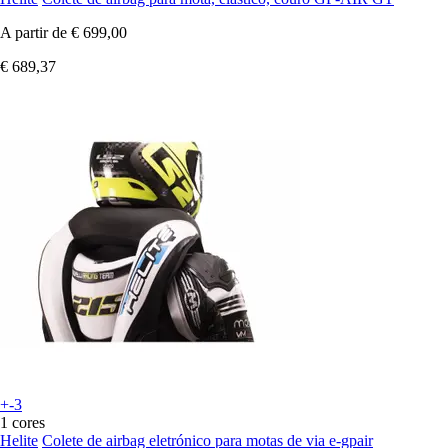
A partir de
€ 699,00
€ 689,37
+-3
1 cores
Helite
Colete de airbag eletrónico para motas de via e-gpair