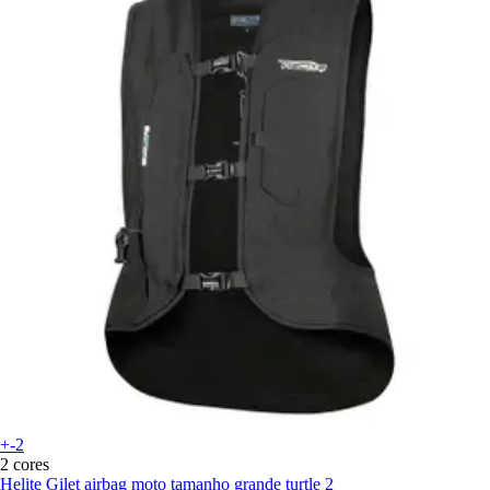
+-2
2 cores
Helite
Gilet airbag moto tamanho grande turtle 2