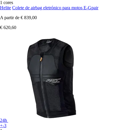
1 cores
Helite
Colete de airbag eletrónico para motos E-Gpair
A partir de
€ 839,00
€ 620,60
24h
+-3