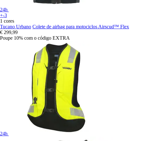
24h
+-3
1 cores
Tucano Urbano
Colete de airbag para motociclos Airscud™ Flex
€ 299,99
Poupe 10%
com o código
EXTRA
24h