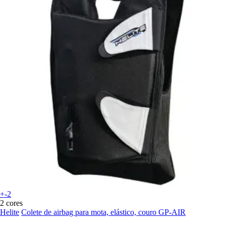
+-2
2 cores
Helite
Colete de airbag para mota, elástico, couro GP-AIR