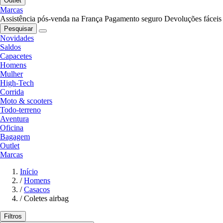
Outlet
Marcas
Assistência pós-venda na França
Pagamento seguro
Devoluções fáceis
Pesquisar
Novidades
Saldos
Capacetes
Homens
Mulher
High-Tech
Corrida
Moto & scooters
Todo-terreno
Aventura
Oficina
Bagagem
Outlet
Marcas
Início
/
Homens
/
Casacos
/
Coletes airbag
Filtros