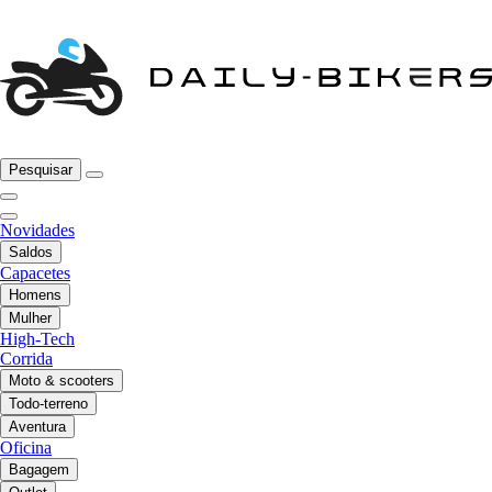
Pesquisar
Novidades
Saldos
Capacetes
Homens
Mulher
High-Tech
Corrida
Moto & scooters
Todo-terreno
Aventura
Oficina
Bagagem