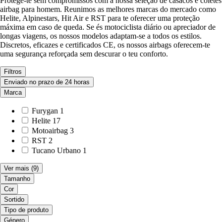
Protege-te sem compromissos com a nossa seleção de casacos e coletes
airbag para homem. Reunimos as melhores marcas do mercado como
Helite, Alpinestars, Hit Air e RST para te oferecer uma proteção
máxima em caso de queda. Se és motociclista diário ou apreciador de
longas viagens, os nossos modelos adaptam-se a todos os estilos.
Discretos, eficazes e certificados CE, os nossos airbags oferecem-te
uma segurança reforçada sem descurar o teu conforto.
Filtros
Enviado no prazo de 24 horas
Marca
Furygan
1
Helite
17
Motoairbag
3
RST
2
Tucano Urbano
1
Ver mais
(9)
Tamanho
Cor
Sortido
Tipo de produto
Género