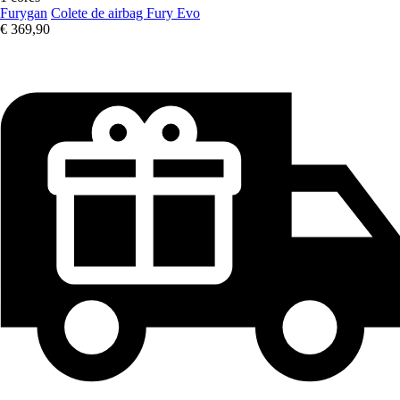
Furygan
Colete de airbag Fury Evo
€ 369,90