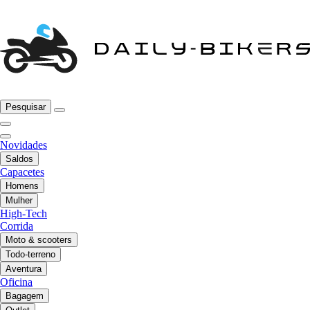
Pesquisar
Novidades
Saldos
Capacetes
Homens
Mulher
High-Tech
Corrida
Moto & scooters
Todo-terreno
Aventura
Oficina
Bagagem