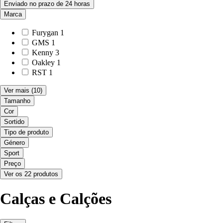
Enviado no prazo de 24 horas
Marca
Furygan
1
GMS
1
Kenny
3
Oakley
1
RST
1
Ver mais
(10)
Tamanho
Cor
Sortido
Tipo de produto
Género
Sport
Preço
Ver os 22 produtos
Calças e Calções