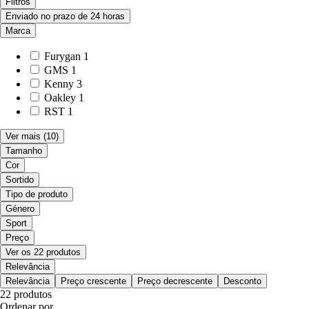
Filtros
Enviado no prazo de 24 horas
Marca
Furygan
1
GMS
1
Kenny
3
Oakley
1
RST
1
Ver mais
(10)
Tamanho
Cor
Sortido
Tipo de produto
Género
Sport
Preço
Ver os 22 produtos
Relevância
Relevância
Preço crescente
Preço decrescente
Desconto
22 produtos
Ordenar por