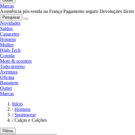
Outlet
Marcas
Assistência pós-venda na França
Pagamento seguro
Devoluções fáceis
Pesquisar
Novidades
Saldos
Capacetes
Homens
Mulher
High-Tech
Corrida
Moto & scooters
Todo-terreno
Aventura
Oficina
Bagagem
Outlet
Marcas
Início
/
Homens
/
Sportswear
/
Calças e Calções
Filtros