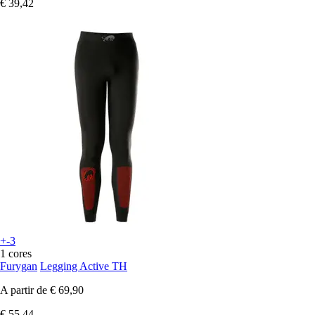
€ 39,42
+-3
1 cores
Furygan
Legging Active TH
A partir de
€ 69,90
€ 55,44