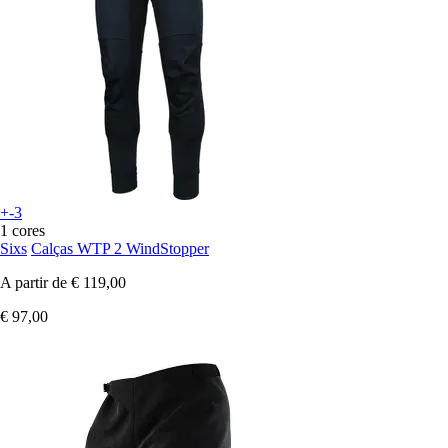
+-3
1 cores
Sixs
Calças WTP 2 WindStopper
A partir de
€ 119,00
€ 97,00