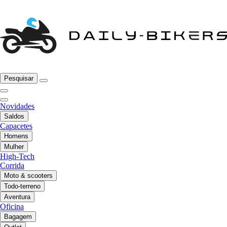
Pesquisar
Novidades
Saldos
Capacetes
Homens
Mulher
High-Tech
Corrida
Moto & scooters
Todo-terreno
Aventura
Oficina
Bagagem