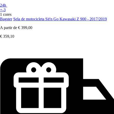
24h
+-3
1 cores
Bagster
Sela de motocicleta Sit'n Go Kawasaki Z 900 - 2017/2019
A partir de
€ 399,00
€ 359,10