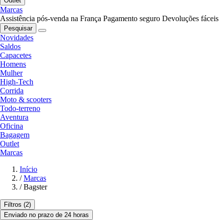
Outlet
Marcas
Assistência pós-venda na França
Pagamento seguro
Devoluções fáceis
Pesquisar
Novidades
Saldos
Capacetes
Homens
Mulher
High-Tech
Corrida
Moto & scooters
Todo-terreno
Aventura
Oficina
Bagagem
Outlet
Marcas
Início
/
Marcas
/
Bagster
Filtros
(2)
Enviado no prazo de 24 horas