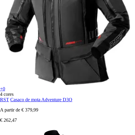
+0
4 cores
RST
Casaco de mota Adventure D3O
A partir de
€ 379,99
€ 262,47