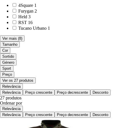
4Square
1
Furygan
2
Held
3
RST
16
Tucano Urbano
1
Ver mais
(8)
Tamanho
Cor
Sortido
Género
Sport
Preço
Ver os 27 produtos
Relevância
Relevância
Preço crescente
Preço decrescente
Desconto
27 produtos
Ordenar por
Relevância
Relevância
Preço crescente
Preço decrescente
Desconto