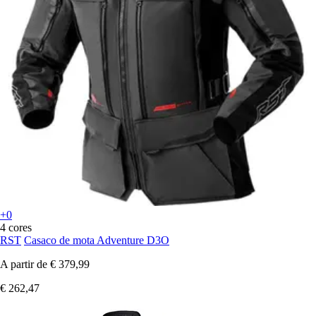
+0
4 cores
RST
Casaco de mota Adventure D3O
A partir de
€ 379,99
€ 262,47