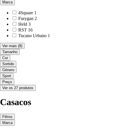
Marca
4Square
1
Furygan
2
Held
3
RST
16
Tucano Urbano
1
Ver mais
(8)
Tamanho
Cor
Sortido
Género
Sport
Preço
Ver os 27 produtos
Casacos
Filtros
Marca