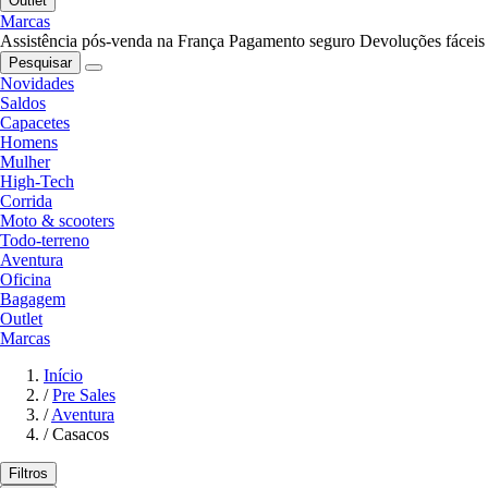
Outlet
Marcas
Assistência pós-venda na França
Pagamento seguro
Devoluções fáceis
Pesquisar
Novidades
Saldos
Capacetes
Homens
Mulher
High-Tech
Corrida
Moto & scooters
Todo-terreno
Aventura
Oficina
Bagagem
Outlet
Marcas
Início
/
Pre Sales
/
Aventura
/
Casacos
Filtros