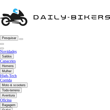
Pesquisar
Novidades
Saldos
Capacetes
Homens
Mulher
High-Tech
Corrida
Moto & scooters
Todo-terreno
Aventura
Oficina
Bagagem