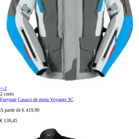
+-2
2 cores
Furygan
Casaco de mota Voyager 3C
A partir de
€ 419,90
€ 139,45