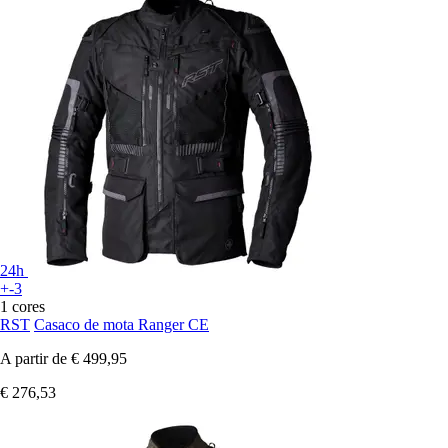
24h
+-3
1 cores
RST
Casaco de mota Ranger CE
A partir de
€ 499,95
€ 276,53